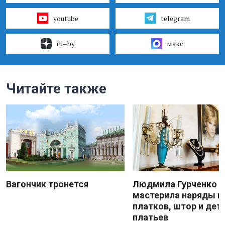
youtube
telegram
ru–by
макс
Читайте также
Вагончик тронется
Людмила Гурченко
мастерила наряды и
платков, штор и дет
платьев