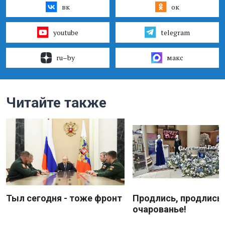
вк
ок
youtube
telegram
ru–by
макс
Читайте также
Тыл сегодня - тоже фронт
Продлись, продлись
очарованье!