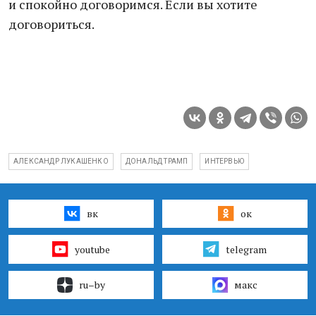
и спокойно договоримся. Если вы хотите
договориться.
АЛЕКСАНДР ЛУКАШЕНКО
ДОНАЛЬД ТРАМП
ИНТЕРВЬЮ
вк
ок
youtube
telegram
ru–by
макс