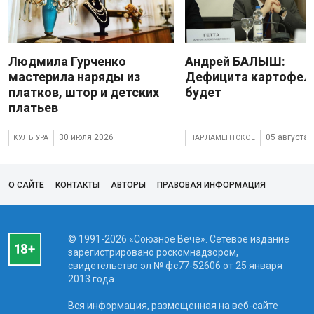
Людмила Гурченко
Андрей БАЛЫШ:
мастерила наряды из
Дефицита картофеля
платков, штор и детских
будет
платьев
30 июля 2026
05 августа 
КУЛЬТУРА
ПАРЛАМЕНТСКОЕ
О САЙТЕ
КОНТАКТЫ
АВТОРЫ
ПРАВОВАЯ ИНФОРМАЦИЯ
© 1991-2026 «Союзное Вече». Сетевое издание
зарегистрировано роскомнадзором,
свидетельство эл № фc77-52606 от 25 января
2013 года.
Вся информация, размещенная на веб-сайте