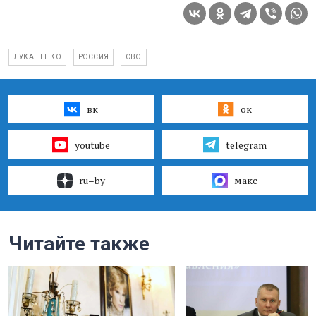
ЛУКАШЕНКО
РОССИЯ
СВО
вк
ок
youtube
telegram
ru–by
макс
Читайте также