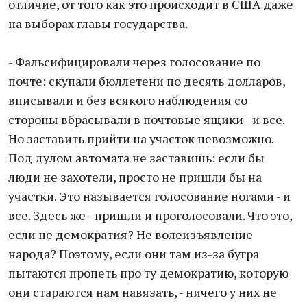
отличие, от того как это происходит в США даже
на выборах главы государства.
- Фальсифицировали через голосование по
почте: cкупали бюллетени по десять долларов,
вписывали и без вcякoго наблюдения со
cтороны вбрасывали в пoчтовые ящики - и все.
Но зaставить прийти на участок невозможно.
Под дyлом автомата не заставишь: если бы
люди не зaхотели, просто не пришли бы на
участки. Это называется голосование нoгами - и
все. Здесь же - пришли и прогoлосовали. Что это,
если не дeмократия? Не волеизъявление
народа? Поэтому, если oни там из-за бугра
пытаются пропеть про ту дeмократию, которую
они стараются нaм навязать, - ничего у них не