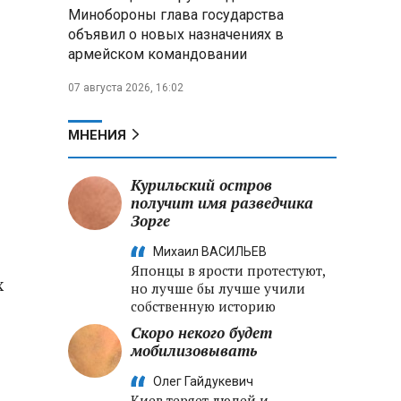
меры по защите инфраструктуры
Минобороны глава государства
от терактов
объявил о новых назначениях в
армейском командовании
Минобороны РФ: «Искандер»
уничтожил эшелон с техникой
07 августа 2026, 16:02
ВСУ в Днепропетровской
области
МНЕНИЯ
Главы правительств ЕАЭС
подписали три соглашения по
Курильский остров
e‑торговле, биржевому рынку и
получит имя разведчика
ученым званиям
Зорге
Михаил ВАСИЛЬЕВ
Японцы в ярости протестуют,
х
но лучше бы лучше учили
собственную историю
Скоро некого будет
мобилизовывать
Олег Гайдукевич
Киев теряет людей и