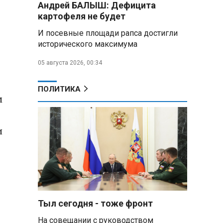
Андрей БАЛЫШ: Дефицита
самых популярных зарубежных
картофеля не будет
городов у российских туристов
И посевные площади рапса достигли
Минобороны РФ: при
исторического максимума
освобождении Анискино ВСУ
понесли большие потери, часть
05 августа 2026, 00:34
военных сдалась в плен
ПОЛИТИКА
Александр Лукашенко:
м
Россияне «услышали батьку» и
скупают пустующие дома в
белорусских деревнях
и
Алесандр Лукашенко назвал
работу сельской торговли
«неудовлетворительной» и
возмутился «просрочкой и
тухлятиной»
Тыл сегодня - тоже фронт
Владимир Путин обсудил с
Совбезом дополнительные
На совещании с руководством