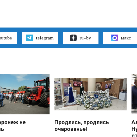
outube
telegram
ru–by
макс
оронеж не
Продлись, продлись
А
шь
очарованье!
Н
с