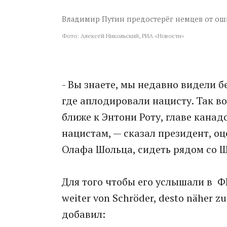
Владимир Путин предостерёг немцев от ош
Фото: Алексей Никольский, РИА «Новости»
- Вы знаете, мы недавно видели 
где аплодировали нацисту. Так во
ближе к Энтони Роту, главе кана
нацистам, — сказал президент, о
Олафа Шольца, сидеть рядом со 
Для того чтобы его услышали в ФР
weiter von Schröder, desto näher zu
добавил: