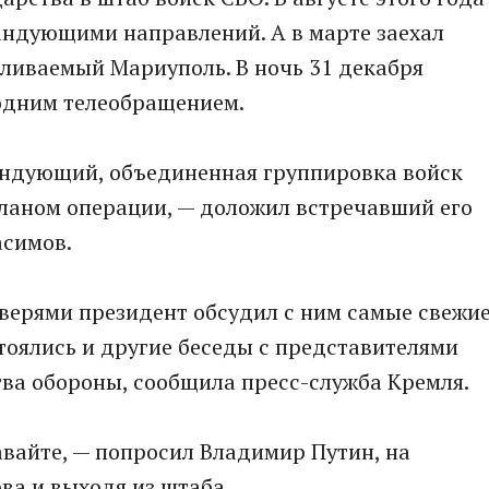
андующими направлений. А в марте заехал
авливаемый Мариуполь. В ночь 31 декабря
одним телеобращением.
андующий, объединенная группировка войск
планом операции, — доложил встречавший его
асимов.
верями президент обсудил с ним самые свежи
тоялись и другие беседы с представителями
ва обороны, сообщила пресс-служба Кремля.
вайте, — попросил Владимир Путин, на
ва и выходя из штаба.