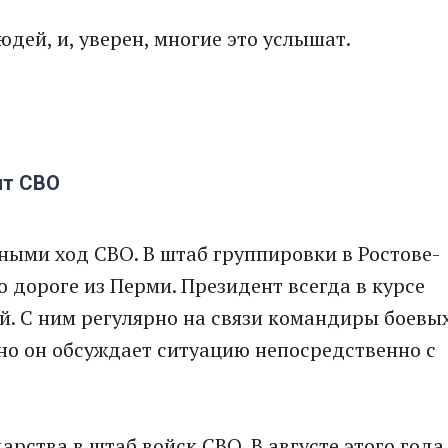
дей, и, уверен, многие это услышат.
ит СВО
нными ход СВО. В штаб группировки в Ростове-
 дороге из Перми. Президент всегда в курсе
ой. С ним регулярно на связи командиры боевы
но он обсуждает ситуацию непосредственно с
арства в штаб войск СВО. В августе этого года