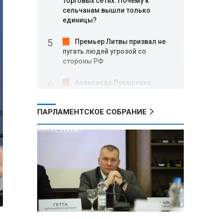
торговых сетях: Почему к
сельчанам вышли только
единицы?
Премьер Литвы призвал не
пугать людей угрозой со
стороны РФ
Александр Лукашенко
подарили белорусский бинокль,
изготовленный по стандартам
ПАРЛАМЕНТСКОЕ СОБРАНИЕ
НАТО
В Белгородской области при
новых атаках ВСУ пострадали
еще четыре человека
Александр Лукашенко о
работе Белкоопсоюза: «Если это
так, это жуть»
Минск возглавил рейтинг