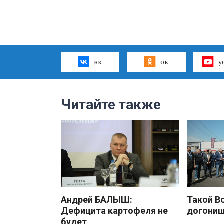
вк
ок
y
Читайте также
Андрей БАЛЫШ:
Такой В
Дефицита картофеля не
догони
будет