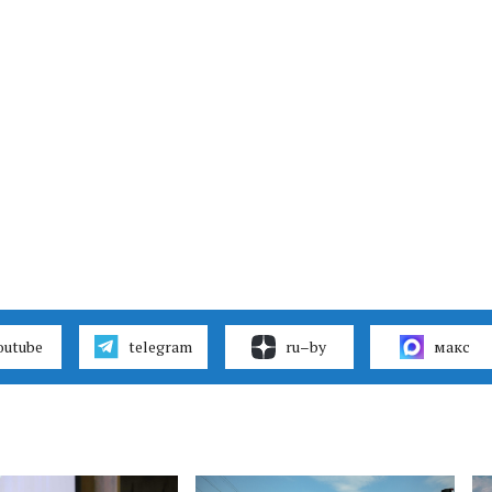
outube
telegram
ru–by
макс