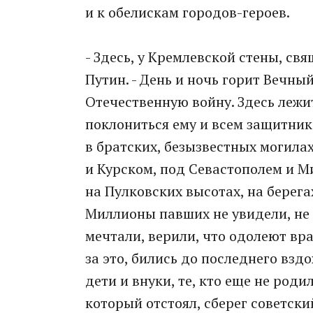
и к обелискам городов-героев.
- Здесь, у Кремлевской стены, свя
Путин. - День и ночь горит Вечны
Отечественную войну. Здесь леж
поклониться ему и всем защитник
в братских, безызвестных могила
и Курском, под Севастополем и М
на Пулковских высотах, на берега
Миллионы павших не увидели, не 
мечтали, верили, что одолеют вра
за это, бились до последнего взд
дети и внуки, те, кто еще не роди
который отстоял, сберег советск