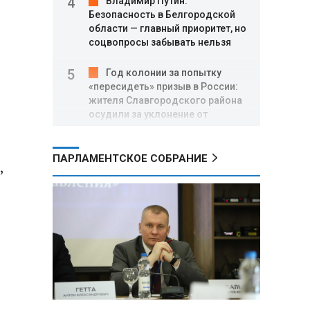
Владимир Путин:
Безопасность в Белгородской
области — главный приоритет, но
соцвопросы забывать нельзя
Год колонии за попытку
«пересидеть» призыв в России:
жителя Славгородского района
осудили за уклонение от
службы
ПАРЛАМЕНТСКОЕ СОБРАНИЕ
В Свердловской области
,
взорван автомобиль директора
производителя дронов «Упырь»
Российские пловцы
выиграли все золотые медали
первого дня Кубка мира по
зимнему плаванию
Александр Новак:
Независимые АЗС начнут