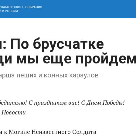
АРЛАМЕНТСКОГО СОБРАНИЯ
И И РОССИИ
: По брусчатке
ди мы еще пройде
арша пеших и конных караулов
бедителю! С праздником вас! С Днем Победы!
А Новости
ы к Могиле Неизвестного Солдата