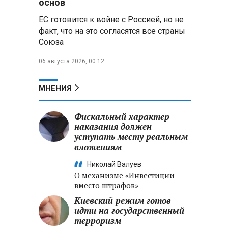
основ
ЕС готовится к войне с Россией, но не
Владимир Путин запросил у
факт, что на это согласятся все страны
военного командования оценки
Союза
обстановки на линии боевого
соприкосновения
06 августа 2026, 00:12
Владимир Путин провел
крупные кадровые
МНЕНИЯ
перестановки в командовании
СВО и Минобороны
Фискальный характер
наказания должен
Минобороны РФ: новые
уступать месту реальным
военно-строительные
вложениям
подразделения будут возводить
стратегические объекты по всей
Николай Валуев
стране
О механизме «Инвестиции
вместо штрафов»
Киевский режим готов
идти на государственный
терроризм