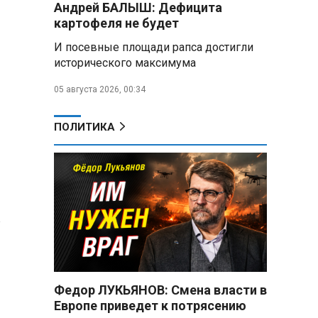
Андрей БАЛЫШ: Дефицита
снабжать топливом через
региональных операторов
картофеля не будет
И посевные площади рапса достигли
Беларусь и Россия
исторического максимума
усиливают сотрудничество по
реализации Целей устойчивого
05 августа 2026, 00:34
развития
Минобороны РФ:
ПОЛИТИКА
Освобождены Зарница и
Рыжевка
Строительство крупнейшего
логцентра Wildberries в
Беларуси идет с опережением
графика
Вячеслав Володин:
Противодействие
мошенничеству и миграционная
Федор ЛУКЬЯНОВ: Смена власти в
политика — приоритеты работы
Европе приведет к потрясению
Госдумы