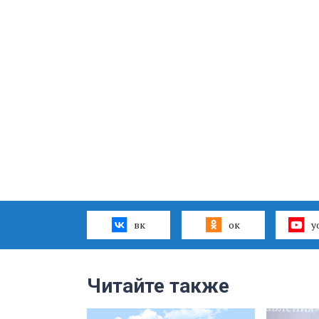
вк
ок
y
Читайте также