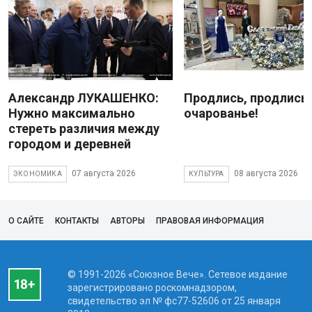
Александр ЛУКАШЕНКО:
Продлись, продлись
Нужно максимально
очарованье!
стереть различия между
городом и деревней
07 августа 2026
08 августа 2026
ЭКОНОМИКА
КУЛЬТУРА
О САЙТЕ
КОНТАКТЫ
АВТОРЫ
ПРАВОВАЯ ИНФОРМАЦИЯ
© 1991-2026 «Союзное Вече». Сетевое издание
зарегистрировано роскомнадзором,
свидетельство эл № фc77-52606 от 25 января