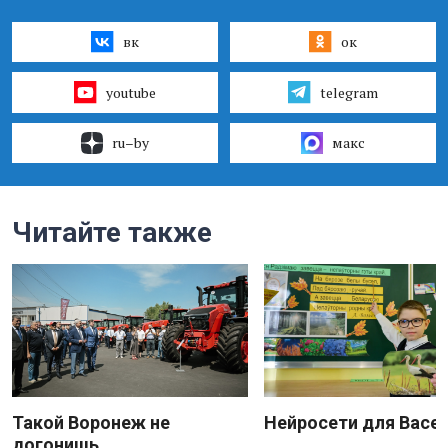
вк
ок
youtube
telegram
ru–by
макс
Читайте также
Такой Воронеж не
Нейросети для Васе
догонишь