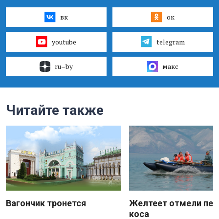
вк
ок
youtube
telegram
ru–by
макс
Читайте также
Вагончик тронется
Желтеет отмели пес
коса