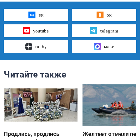
вк
ок
youtube
telegram
ru–by
макс
Читайте также
Продлись, продлись
Желтеет отмели пес