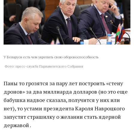
У Беларуси есть чем укрепить свою обороноспособность
Фото: пресс-служба Парламентского Собрания
Паны то грозятся за пару лет построить «стену
дронов» за два миллиарда долларов (но это еще
бабушка надвое сказала, получится у них или
нет), то устами президента Кароля Навроцкого
запустят страшилку о желании стать ядерной
державой .