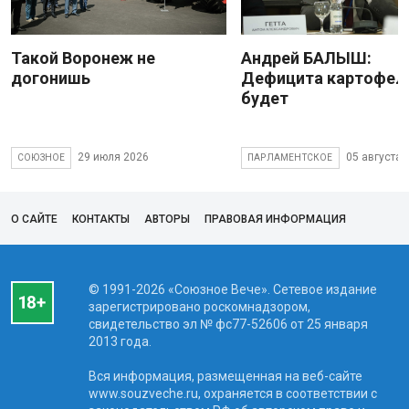
Такой Воронеж не
Андрей БАЛЫШ:
догонишь
Дефицита картофеля
будет
29 июля 2026
05 августа 
СОЮЗНОЕ
ПАРЛАМЕНТСКОЕ
О САЙТЕ
КОНТАКТЫ
АВТОРЫ
ПРАВОВАЯ ИНФОРМАЦИЯ
© 1991-2026 «Союзное Вече». Сетевое издание
зарегистрировано роскомнадзором,
свидетельство эл № фc77-52606 от 25 января
2013 года.
Вся информация, размещенная на веб-сайте
www.souzveche.ru, охраняется в соответствии с