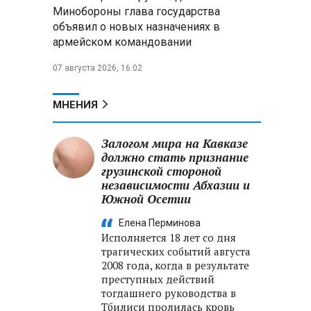
Александр Лукашенко:
Минобороны глава государства
Россияне «услышали батьку» и
объявил о новых назначениях в
скупают пустующие дома в
армейском командовании
белорусских деревнях
07 августа 2026, 16:02
Алесандр Лукашенко назвал
работу сельской торговли
«неудовлетворительной» и
МНЕНИЯ
возмутился «просрочкой и
тухлятиной»
Залогом мира на Кавказе
должно стать признание
грузинской стороной
независимости Абхазии и
Южной Осетии
Елена Перминова
Исполняется 18 лет со дня
трагических событий августа
2008 года, когда в результате
преступных действий
тогдашнего руководства в
Тбилиси пролилась кровь