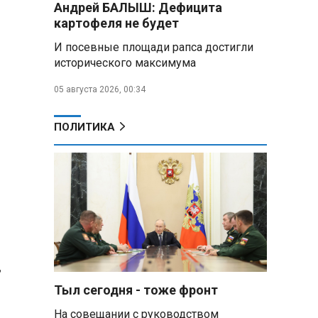
Андрей БАЛЫШ: Дефицита
подарили белорусский бинокль,
картофеля не будет
изготовленный по стандартам
НАТО
И посевные площади рапса достигли
исторического максимума
В Белгородской области при
новых атаках ВСУ пострадали
05 августа 2026, 00:34
еще четыре человека
ПОЛИТИКА
Александр Лукашенко о
работе Белкоопсоюза: «Если это
так, это жуть»
Минск возглавил рейтинг
самых популярных зарубежных
городов у российских туристов
Минобороны РФ: при
,
освобождении Анискино ВСУ
понесли большие потери, часть
Тыл сегодня - тоже фронт
военных сдалась в плен
На совещании с руководством