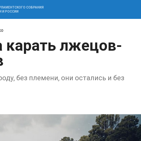
АРЛАМЕНТСКОГО СОБРАНИЯ
И И РОССИИ
ко
а карать лжецов-
в
оду, без племени, они остались и без