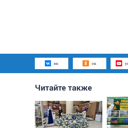
вк
ок
y
Читайте также