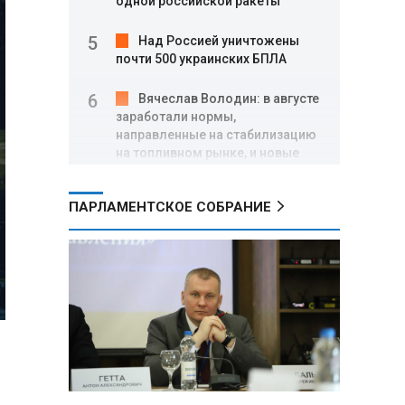
одной российской ракеты
Над Россией уничтожены
почти 500 украинских БПЛА
Вячеслав Володин: в августе
заработали нормы,
направленные на стабилизацию
на топливном рынке, и новые
меры поддержки участников
СВО
ПАРЛАМЕНТСКОЕ СОБРАНИЕ
Александр Лукашенко о
торговых сетях: Почему к
сельчанам вышли только
единицы?
Премьер Литвы призвал не
пугать людей угрозой со
стороны РФ
Александр Лукашенко