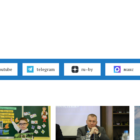
outube
telegram
ru–by
макс