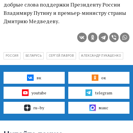
добрые слова поддерж
ки Президенту России
Влади
миру Путину и премьер-
министру страны
Дмитрию
Медведеву.
РОССИЯ
БЕЛАРУСЬ
СЕРГЕЙ ЛАВРОВ
АЛЕКСАНДР ЛУКАШЕНКО
вк
ок
youtube
telegram
ru–by
макс