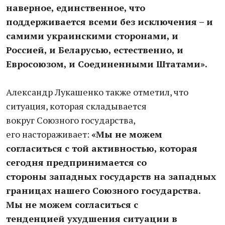
наверное, единствен
ное, что
поддерживается все
ми без исключения – и
сами
ми украинскими сторонами,
и
Россией, и Беларусью, есте
ственно, и
Евросоюзом, и Со
единенными Штатами».
Александр Лукашенко
также отметил, что
ситуация,
которая складывается
вокруг
Союзного государства,
его
настораживает:
«Мы не мо
жем
согласиться с той актив
ностью, которая
сегодня
предпринимается со
стороны
западных государств на запад
ных
границах нашего Союзно
го государства.
Мы не можем
согласиться с
тенденцией
ухудшения ситуации в