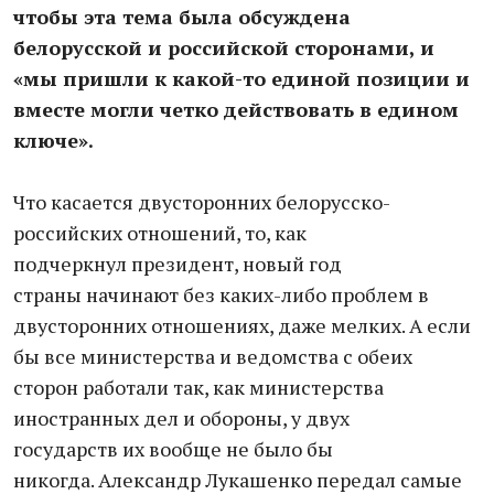
чтобы
эта тема была обсуждена
бело
русской и российской сторо
нами, и
«мы пришли к какой-
то единой позиции и
вместе
могли четко действовать в
едином
ключе».
Что касается двусторонних
белорусско-
российских отно
шений, то, как
подчеркнул
президент, новый год
страны
начинают без каких-либо проб
лем в
двусторонних отношени
ях, даже мелких. А если
бы все
министерства и ведомства с
обеих
сторон работали так, как
министерства
иностранных дел
и обороны, у двух
государств
их вообще не было бы
никогда.
Александр Лукашенко передал
самые