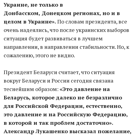
Украи
не, не только в
Донбасском,
Донецком регионах, но и в
це
лом в Украине».
По словам
президента, все
очень надея
лись, что после украинских
выборов
ситуация будет раз
виваться в лучшем
направле
нии, в направлении стабиль
ности. Но, к
сожалению, это
го не видно.
Президент Беларуси счи
тает, что ситуация
вокруг Бе
ларуси и России сегодня связа
на
теснейшим образом:
«Это
давление на
Беларусь, которое
далеко не безразлично
для
Российской Федерации, есте
ственно,
это давление и на
Российскую Федерацию,
в ко
торой и так проблем достаточ
но».
Александр Лукашенко
высказал пожелание,