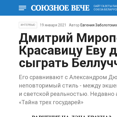
САЙТ ГАЗЕТЫ П
СОЮЗА БЕЛАРУС
19 января 2021
Автор
Евгения Заболотских
ИНТЕРВЬЮ
Дмитрий Мироп
Красавицу Еву 
сыграть Беллуч
Его сравнивают с Александром Дюм
неповторимый стиль - между экш
и светской реальностью. Недавно
«Тайна трех государей»