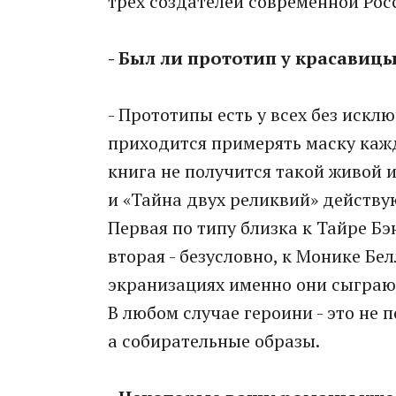
трех создателей современной Рос
- Был ли прототип у красавиц
- Прототипы есть у всех без искл
приходится примерять маску кажд
книга не получится такой живой и
и «Тайна двух реликвий» действ
Первая по типу близка к Тайре Б
вторая - безусловно, к Монике Бе
экранизациях именно они сыграют
В любом случае героини - это не
а собирательные образы.