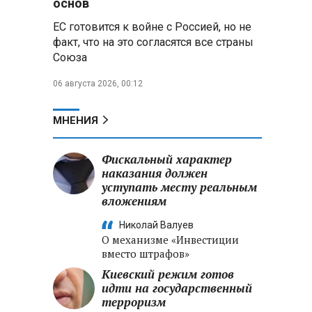
основ
ЕС готовится к войне с Россией, но не
Владимир Путин запросил у
факт, что на это согласятся все страны
военного командования оценки
Союза
обстановки на линии боевого
соприкосновения
06 августа 2026, 00:12
Владимир Путин провел
крупные кадровые
МНЕНИЯ
перестановки в командовании
СВО и Минобороны
Фискальный характер
наказания должен
Минобороны РФ: новые
уступать месту реальным
военно-строительные
вложениям
подразделения будут возводить
стратегические объекты по всей
Николай Валуев
стране
О механизме «Инвестиции
вместо штрафов»
Киевский режим готов
идти на государственный
терроризм