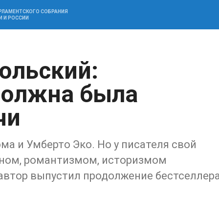
АРЛАМЕНТСКОГО СОБРАНИЯ
И И РОССИИ
ольский:
должна была
чи
а и Умберто Эко. Но у писателя свой
еном, романтизмом, историзмом
 автор выпустил продолжение бестселлер