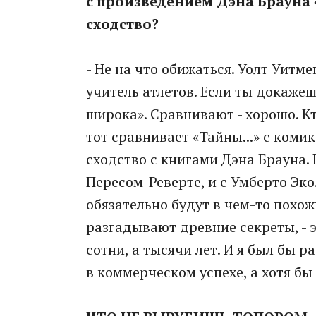
с произведением Дэна Брауна 
сходство?
- Не на что обижаться. Уолт Уитмен
учитель атлетов. Если ты докажешь
широка». Сравнивают - хорошо. Кт
тот сравнивает «Тайны...» с коми
сходство с книгами Дэна Брауна. 
Пересом-Реверте, и с Умберто Эко
обязательно будут в чем-то похо
разгадывают древние секреты, - э
сотни, а тысячи лет. И я был бы р
в коммерческом успехе, а хотя бы