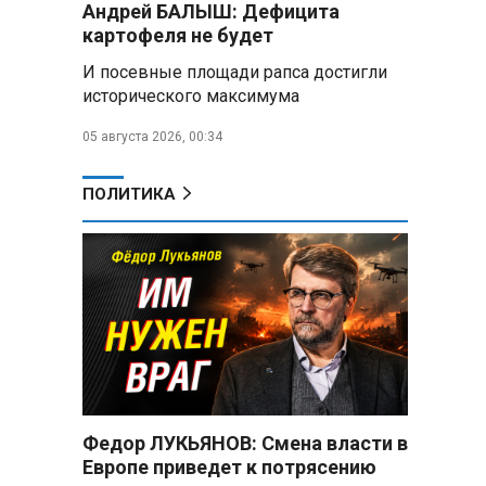
Андрей БАЛЫШ: Дефицита
снабжать топливом через
региональных операторов
картофеля не будет
И посевные площади рапса достигли
Беларусь и Россия
исторического максимума
усиливают сотрудничество по
реализации Целей устойчивого
05 августа 2026, 00:34
развития
Минобороны РФ:
ПОЛИТИКА
Освобождены Зарница и
Рыжевка
,
Строительство крупнейшего
логцентра Wildberries в
Беларуси идет с опережением
графика
Вячеслав Володин:
Противодействие
мошенничеству и миграционная
Федор ЛУКЬЯНОВ: Смена власти в
политика — приоритеты работы
Европе приведет к потрясению
Госдумы