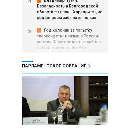
Владимир Путин:
Безопасность в Белгородской
области — главный приоритет, но
соцвопросы забывать нельзя
Год колонии за попытку
«пересидеть» призыв в России:
жителя Славгородского района
осудили за уклонение от
службы
ПАРЛАМЕНТСКОЕ СОБРАНИЕ
В Свердловской области
взорван автомобиль директора
производителя дронов «Упырь»
Российские пловцы
выиграли все золотые медали
первого дня Кубка мира по
зимнему плаванию
Александр Новак:
Независимые АЗС начнут