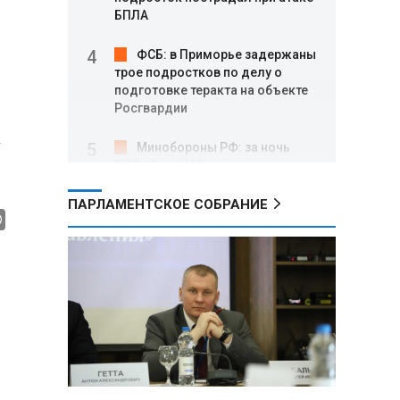
БПЛА
ФСБ: в Приморье задержаны
трое подростков по делу о
подготовке теракта на объекте
Росгвардии
м
Минобороны РФ: за ночь
ПВО сбила 605 украинских
беспилотников над Россией и
акваторией Черного и Азовского
ПАРЛАМЕНТСКОЕ СОБРАНИЕ
морей
Где проголосовать
россиянам в Беларуси на
выборах в Госдуму 20 сентября
В ООН осудили атаки,
приведшие к гибели детей в
Белгородской области и под
Геленджиком