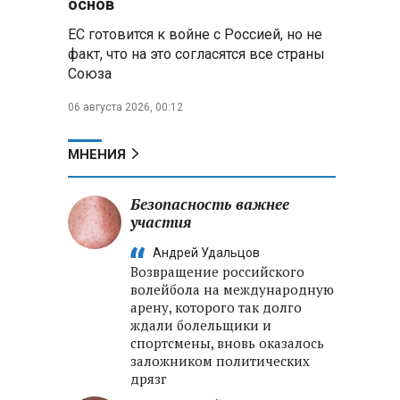
основ
выиграли все золотые медали
ЕС готовится к войне с Россией, но не
первого дня Кубка мира по
зимнему плаванию
факт, что на это согласятся все страны
Союза
Александр Новак:
06 августа 2026, 00:12
Независимые АЗС начнут
снабжать топливом через
региональных операторов
МНЕНИЯ
Беларусь и Россия
усиливают сотрудничество по
Безопасность важнее
реализации Целей устойчивого
участия
развития
Андрей Удальцов
Возвращение российского
Минобороны РФ:
волейбола на международную
Освобождены Зарница и
арену, которого так долго
Рыжевка
ждали болельщики и
спортсмены, вновь оказалось
заложником политических
дрязг