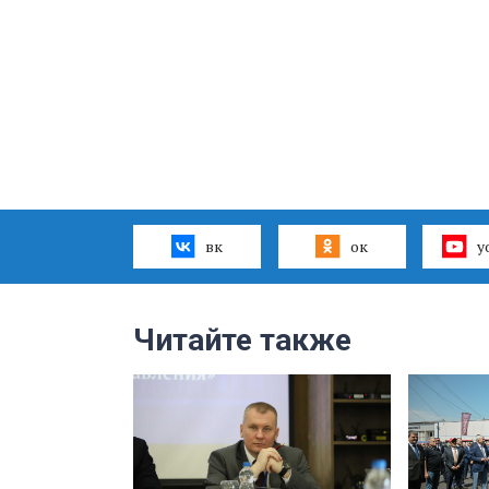
вк
ок
y
Читайте также