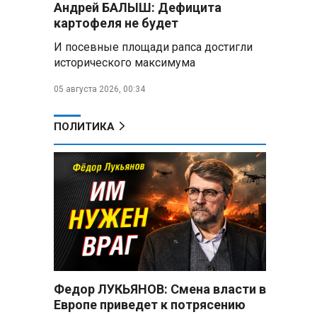
Андрей БАЛЫШ: Дефицита
Пять месяцев один на
картофеля не будет
позиции: боец с позывным Гуль
И посевные площади рапса достигли
отбивал атаки ВСУ под ударами
исторического максимума
дронов
05 августа 2026, 00:34
Владимир Путин:
Безопасность в Белгородской
области — главный приоритет, но
ПОЛИТИКА
соцвопросы забывать нельзя
Год колонии за попытку
«пересидеть» призыв в России:
жителя Славгородского района
осудили за уклонение от
службы
В Свердловской области
взорван автомобиль директора
производителя дронов «Упырь»
Федор ЛУКЬЯНОВ: Смена власти в
Европе приведет к потрясению
Российские пловцы