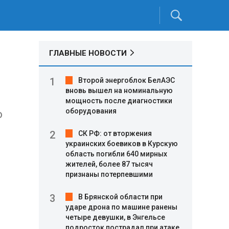
ГЛАВНЫЕ НОВОСТИ
Второй энергоблок БелАЭС
вновь вышел на номинальную
мощность после диагностики
оборудования
о
СК РФ: от вторжения
украинских боевиков в Курскую
область погибли 640 мирных
жителей, более 87 тысяч
признаны потерпевшими
В Брянской области при
ударе дрона по машине ранены
четыре девушки, в Энгельсе
подросток пострадал при атаке