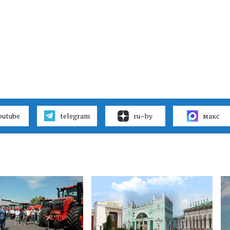
outube
telegram
ru–by
макс