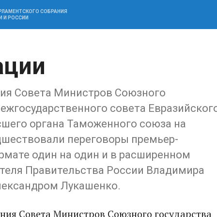
АРЛАМЕНТСКОГО СОБРАНИЯ
И И РОССИИ
ации
ния Совета Министров Союзного
Межгосударственного совета Евразийског
шего органа Таможенного союза на
едшествовали переговоры премьер-
рмате один на один и в расширенном
ателя Правительства России Владимира
лександром Лукашенко.
ания Совета Министров Союзного государства