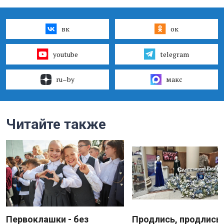
вк
ок
youtube
telegram
ru–by
макс
Читайте также
Первоклашки - без
Продлись, продлись