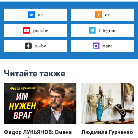
вк
ок
youtube
telegram
ru–by
макс
Читайте также
Федор ЛУКЬЯНОВ: Смена
Людмила Гурченко