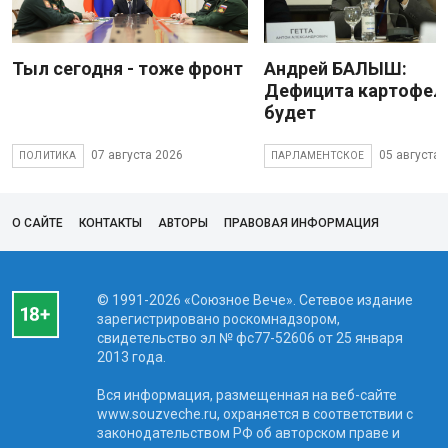
Тыл сегодня - тоже фронт
Андрей БАЛЫШ:
Дефицита картофеля
будет
07 августа 2026
05 августа 
ПОЛИТИКА
ПАРЛАМЕНТСКОЕ
О САЙТЕ
КОНТАКТЫ
АВТОРЫ
ПРАВОВАЯ ИНФОРМАЦИЯ
© 1991-2026 «Союзное Вече». Сетевое издание
зарегистрировано роскомнадзором,
свидетельство эл № фc77-52606 от 25 января
2013 года.
Вся информация, размещенная на веб-сайте
www.souzveche.ru, охраняется в соответствии с
законодательством РФ об авторском праве и