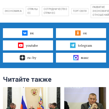
РАЗВИТИЕ
СТРАНЫ
СОТРУДНИЧЕСТВО
ЭКОНОМИКА
ТОРГОВЛЯ
ЭКОНОМИЧЕ
ЕС
СТРАН ЕС
ОТНОШЕНИ
вк
ок
youtube
telegram
ru–by
макс
Читайте также