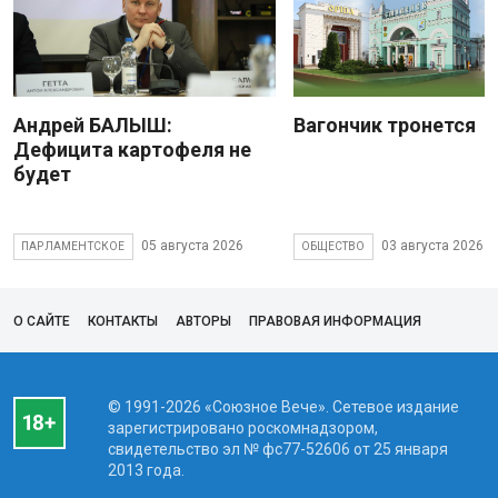
Андрей БАЛЫШ:
Вагончик тронется
Дефицита картофеля не
будет
05 августа 2026
03 августа 2026
ПАРЛАМЕНТСКОЕ
ОБЩЕСТВО
О САЙТЕ
КОНТАКТЫ
АВТОРЫ
ПРАВОВАЯ ИНФОРМАЦИЯ
© 1991-2026 «Союзное Вече». Сетевое издание
зарегистрировано роскомнадзором,
свидетельство эл № фc77-52606 от 25 января
2013 года.