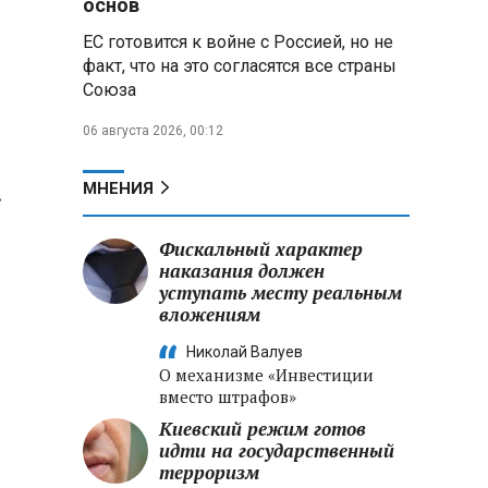
основ
ЕС готовится к войне с Россией, но не
Владимир Путин запросил у
факт, что на это согласятся все страны
военного командования оценки
Союза
обстановки на линии боевого
соприкосновения
06 августа 2026, 00:12
Владимир Путин провел
крупные кадровые
.
МНЕНИЯ
перестановки в командовании
СВО и Минобороны
Фискальный характер
наказания должен
Минобороны РФ: новые
уступать месту реальным
военно-строительные
вложениям
подразделения будут возводить
стратегические объекты по всей
Николай Валуев
стране
О механизме «Инвестиции
вместо штрафов»
Киевский режим готов
идти на государственный
терроризм