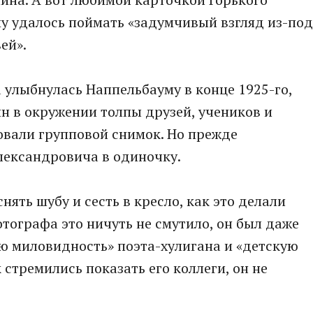
му удалось поймать «задумчивый взгляд из-под
ей».
улыбнулась Наппельбауму в конце 1925-го,
ин в окружении толпы друзей, учеников и
овали групповой снимок. Но прежде
лександровича в одиночку.
нять шубу и сесть в кресло, как это делали
тографа это ничуть не смутило, он был даже
ю миловидность» поэта-хулигана и «детскую
 стремились показать его коллеги, он не