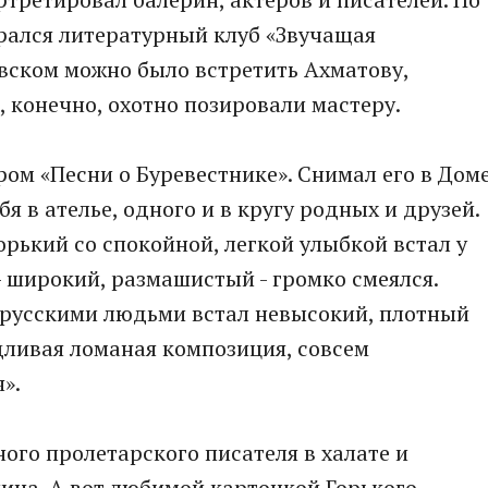
рался литературный клуб «Звучащая
евском можно было встретить Ахматову,
, конечно, охотно позировали мастеру.
ром «Песни о Буревестнике». Снимал его в Дом
бя в ателье, одного и в кругу родных и друзей.
орький со спокойной, легкой улыбкой встал у
 широкий, размашистый - громко смеялся.
русскими людьми встал невысокий, плотный
дливая ломаная композиция, совсем
».
ого пролетарского писателя в халате и
нина. А вот любимой карточкой Горького