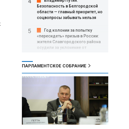
Владимир Путин:
Безопасность в Белгородской
области — главный приоритет, но
соцвопросы забывать нельзя
х
Год колонии за попытку
«пересидеть» призыв в России:
жителя Славгородского района
осудили за уклонение от
службы
ПАРЛАМЕНТСКОЕ СОБРАНИЕ
В Свердловской области
взорван автомобиль директора
производителя дронов «Упырь»
Российские пловцы
выиграли все золотые медали
первого дня Кубка мира по
зимнему плаванию
Александр Новак:
Независимые АЗС начнут