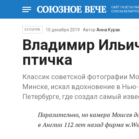
САЙТ ГАЗЕТЫ П
СОЮЗА БЕЛАРУС
10 декабря 2019
Автор
Анна Курак
КУЛЬТУРА
Владимир Ильич
птичка
Классик советской фотографии Мо
Минске, искал вдохновение в Нью-Й
Петербурге, где создал самый изв
Поразительно, но камера Моисея до
в Англии 112 лет назад фирма w.W