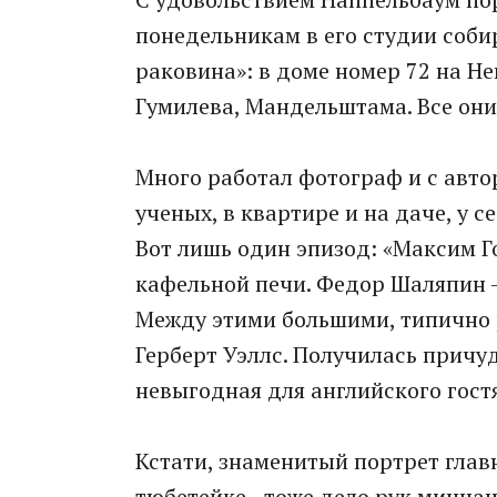
понедельникам в его студии соби
раковина»: в доме номер 72 на Н
Гумилева, Мандельштама. Все они
Много работал фотограф и с авто
ученых, в квартире и на даче, у се
Вот лишь один эпизод: «Максим Г
кафельной печи. Федор Шаляпин -
Между этими большими, типично 
Герберт Уэллс. Получилась причу
невыгодная для английского гостя
Кстати, знаменитый портрет главн
тюбетейке - тоже дело рук минча