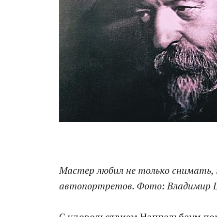
Мастер любил не только снимать, н
автопортретов. Фото: Владимир 
С удовольствием Наппельбаум пор