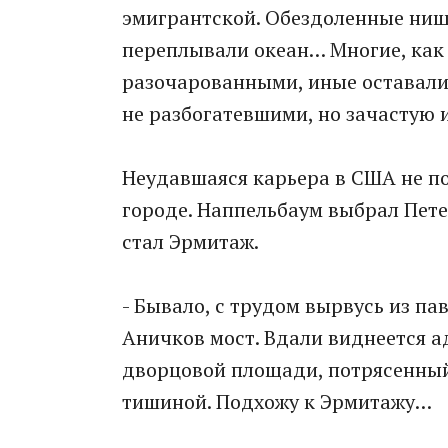
эмигрантской. Обездоленные нищ
переплывали океан… Многие, как 
разочарованными, иные оставалис
не разбогатевшими, но зачастую и
Неудавшаяся карьера в США не п
городе. Наппельбаум выбрал Пете
стал Эрмитаж.
- Бывало, с трудом вырвусь из па
Аничков мост. Вдали виднеется а
дворцовой площади, потрясенный
тишиной. Подхожу к Эрмитажу…