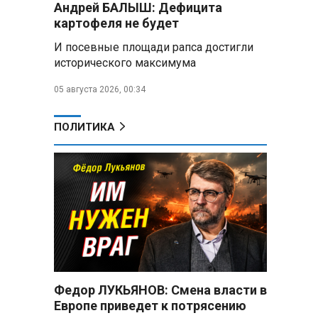
Андрей БАЛЫШ: Дефицита
снабжать топливом через
региональных операторов
картофеля не будет
И посевные площади рапса достигли
Беларусь и Россия
исторического максимума
усиливают сотрудничество по
реализации Целей устойчивого
05 августа 2026, 00:34
развития
Минобороны РФ:
ПОЛИТИКА
Освобождены Зарница и
Рыжевка
Строительство крупнейшего
логцентра Wildberries в
Беларуси идет с опережением
графика
Вячеслав Володин:
Противодействие
мошенничеству и миграционная
Федор ЛУКЬЯНОВ: Смена власти в
политика — приоритеты работы
Европе приведет к потрясению
Госдумы