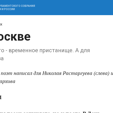
АРЛАМЕНТСКОГО СОБРАНИЯ
И И РОССИИ
их
оскве
то - временное пристанище. А для
за
поэт написал для Николая Растаргуева (слева) 
 архива
М