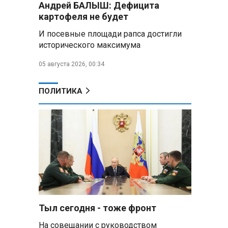
Андрей БАЛЫШ: Дефицита
самых популярных зарубежных
картофеля не будет
городов у российских туристов
И посевные площади рапса достигли
Минобороны РФ: при
исторического максимума
освобождении Анискино ВСУ
понесли большие потери, часть
05 августа 2026, 00:34
военных сдалась в плен
ПОЛИТИКА
Александр Лукашенко:
Россияне «услышали батьку» и
скупают пустующие дома в
белорусских деревнях
Алесандр Лукашенко назвал
работу сельской торговли
«неудовлетворительной» и
возмутился «просрочкой и
тухлятиной»
Тыл сегодня - тоже фронт
Владимир Путин обсудил с
Совбезом дополнительные
На совещании с руководством