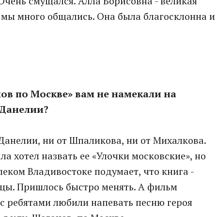
 Очень смущался. Алла Борисовна - великая
-х мы много общались. Она была благосклонна и
нов по Москве» вам не намекали на
 Данелии?
 Данелии, ни от Шпаликова, ни от Михалкова.
а хотел назвать ее «Улочки московские», но
леком Владивостоке подумает, что книга -
цы. Пришлось быстро менять. А фильм
 с ребятами любили напевать песню героя