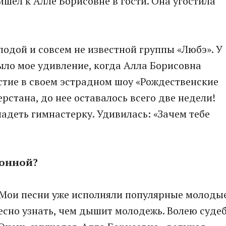
ришел к Алле Борисовне в гости. Она угостила
лодой и совсем не известной группы «Любэ». У
было мое удивление, когда Алла Борисовна
стие в своем эстрадном шоу «Рождественские
рстана, до нее оставалось всего две недели!
адеть гимнастерку. Удивилась: «Зачем тебе
донной?
 Мои песни уже исполняли популярные молоды
ресно узнать, чем дышит молодежь. Волею суде