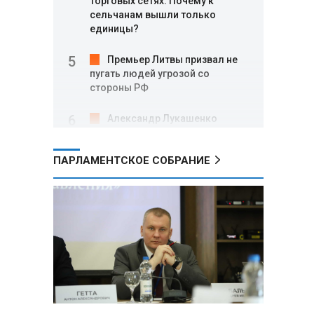
торговых сетях: Почему к
сельчанам вышли только
единицы?
Премьер Литвы призвал не
пугать людей угрозой со
стороны РФ
Александр Лукашенко
подарили белорусский бинокль,
изготовленный по стандартам
ПАРЛАМЕНТСКОЕ СОБРАНИЕ
НАТО
В Белгородской области при
новых атаках ВСУ пострадали
еще четыре человека
Александр Лукашенко о
работе Белкоопсоюза: «Если это
так, это жуть»
Минск возглавил рейтинг