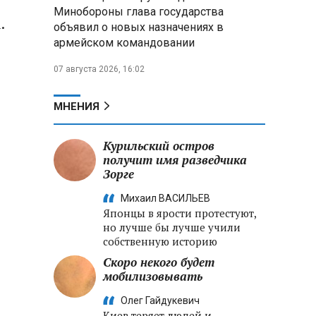
меры по защите инфраструктуры
Минобороны глава государства
от терактов
.
объявил о новых назначениях в
армейском командовании
Минобороны РФ: «Искандер»
уничтожил эшелон с техникой
07 августа 2026, 16:02
ВСУ в Днепропетровской
области
МНЕНИЯ
Главы правительств ЕАЭС
подписали три соглашения по
Курильский остров
e‑торговле, биржевому рынку и
получит имя разведчика
ученым званиям
Зорге
Михаил ВАСИЛЬЕВ
Японцы в ярости протестуют,
но лучше бы лучше учили
собственную историю
Скоро некого будет
мобилизовывать
Олег Гайдукевич
Киев теряет людей и