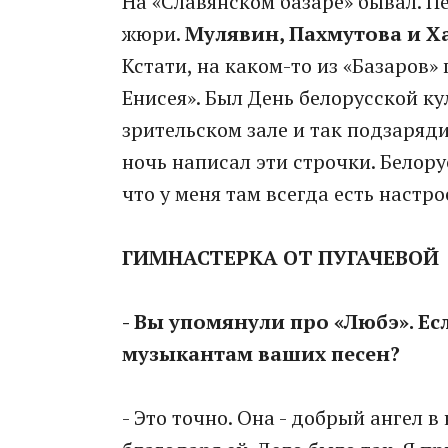
На «Славянском базаре» бывал. П
жюри.
Мулявин, Пахмутова и Х
Кстати, на каком-то из «Базаров»
Енисея». Был День белорусской ку
зрительском зале и так подзаряди
ночь написал эти строчки. Белор
что у меня там всегда есть настро
ГИМНАСТЕРКА ОТ ПУГАЧЕВОЙ
- Вы упомянули про «Любэ». Ес
музыкантам ваших песен?
- Это точно. Она - добрый ангел 