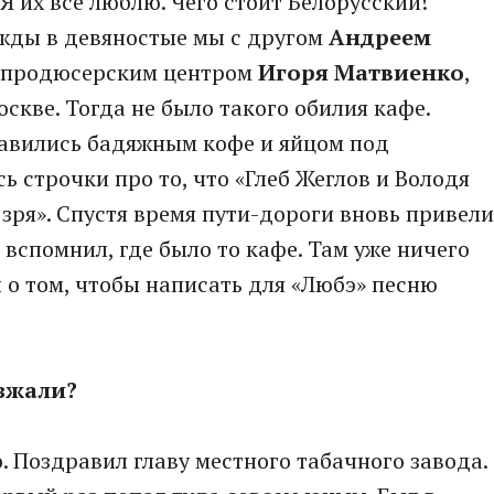
Я их все люблю. Чего стоит Белорусский!
ажды в девяностые мы с другом
Андреем
т продюсерским центром
Игоря Матвиенко
,
оскве. Тогда не было такого обилия кафе.
Давились бадяжным кофе и яйцом под
 строчки про то, что «Глеб Жеглов и Володя
зря». Спустя время пути-дороги вновь привели
о вспомнил, где было то кафе. Там уже ничего
ал о том, чтобы написать для «Любэ» песню
езжали?
но. Поздравил главу местного табачного завода.