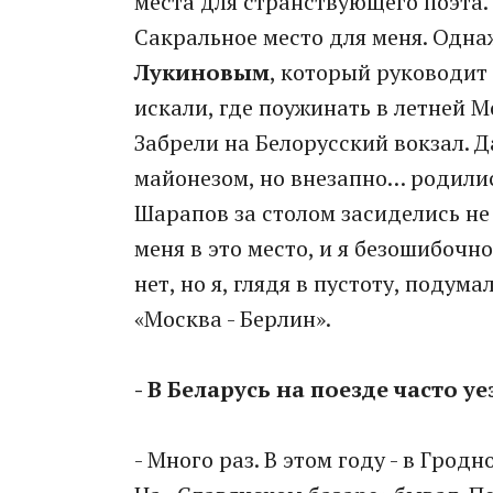
места для странствующего поэта. 
Сакральное место для меня. Одн
Лукиновым
, который руководи
искали, где поужинать в летней М
Забрели на Белорусский вокзал. 
майонезом, но внезапно… родились
Шарапов за столом засиделись не 
меня в это место, и я безошибочн
нет, но я, глядя в пустоту, подум
«Москва - Берлин».
- В Беларусь на поезде часто у
- Много раз. В этом году - в Грод