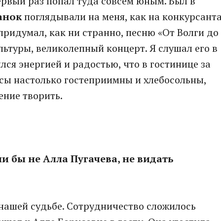
ервый раз попал туда совсем юным. Был в
анок
поглядывали на меня, как на конкурсанта
 придумал, как ни странно, песню «От Волги до
льтуры, великолепный концерт. Я слушал его в
лся энергией и радостью, что в гостинице за
усы настолько гостеприимны и хлебосольны,
ение творить.
ли бы не Алла Пугачева, не видать
в нашей судьбе. Сотрудничество сложилось