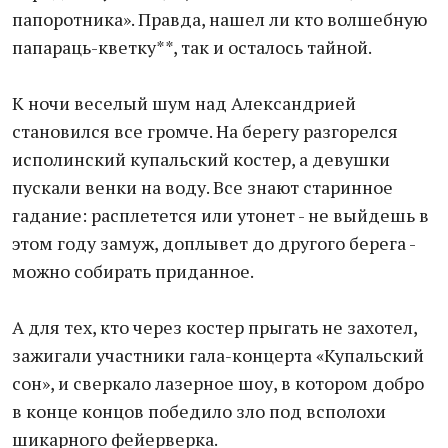
папоротника». Правда, нашел ли кто волшебную
папараць-кветку**, так и осталось тайной.
К ночи веселый шум над Александрией
становился все громче. На берегу разгорелся
исполинский купальский костер, а девушки
пускали венки на воду. Все знают старинное
гадание: расплетется или утонет - не выйдешь в
этом году замуж, доплывет до другого берега -
можно собирать приданное.
А для тех, кто через костер прыгать не захотел,
зажигали участники гала-концерта «Купальский
сон», и сверкало лазерное шоу, в котором добро
в конце концов победило зло под всполохи
шикарного фейерверка.