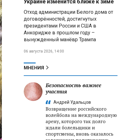
Украине изменится ближе к зиме
летательных аппаратов
Отход администрации Белого дома от
договорённостей, достигнутых
Президент Алжира готовится
президентами России и США в
к визиту в Беларусь — МИД
Алжира
Анкоридже в прошлом году –
вынужденный манёвр Трампа
Лантратова: судьба около
06 августа 2026, 14:00
300 жителей Курской области,
попавших в плен после
вторжения боевиков, остается
МНЕНИЯ
неизвестной
Безопасность важнее
Второй энергоблок БелАЭС
вновь вышел на номинальную
участия
мощность после диагностики
Андрей Удальцов
оборудования
Возвращение российского
волейбола на международную
арену, которого так долго
ждали болельщики и
спортсмены, вновь оказалось