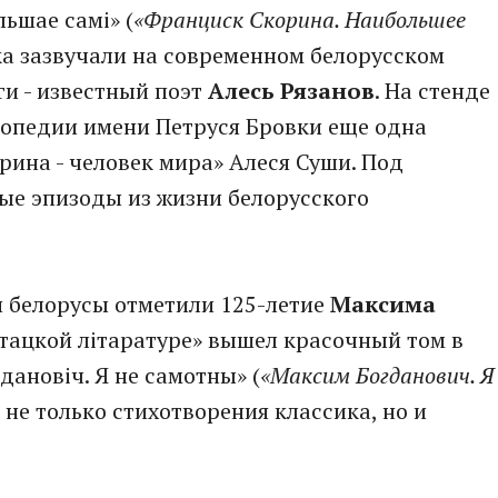
ьшае самі» (
«Франциск Скорина. Наибольшее
ека зазвучали на современном белорусском
ги - известный поэт
Алесь Рязанов
. На стенде
лопедии имени Петруся Бровки еще одна
рина - человек мира» Алеся Суши. Под
ые эпизоды из жизни белорусского
и белорусы отметили 125-летие
Максима
астацкой літаратуре» вышел красочный том в
ановіч. Я не самотны» (
«Максим Богданович. Я
ы не только стихотворения классика, но и