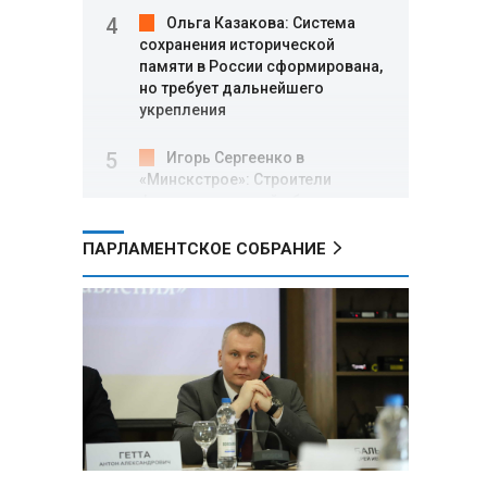
Ольга Казакова: Система
сохранения исторической
памяти в России сформирована,
но требует дальнейшего
укрепления
Игорь Сергеенко в
«Минскстрое»: Строители
формируют новый облик страны
и должны активнее участвовать
в улучшении охраны труда
ПАРЛАМЕНТСКОЕ СОБРАНИЕ
МИД РФ: Поездка
Зеленского в США не принесла
ожидаемых результатов
Белорусские школьники
собрали первые «космические»
томаты из семян, побывавших
на орбите