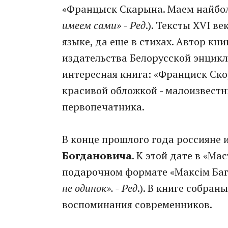
«Францыск Скарына. Маем найбол
имеем сами» - Ред
.). Тексты XVI в
языке, да еще в стихах. Автор кни
издательства Белорусской энцик
интересная книга: «Франциск Ско
красивой обложкой - малоизвестн
первопечатника.
В конце прошлого года россияне 
Богдановича
. К этой дате в «М
подарочном формате «Максім Багд
не одинок». - Ред
.). В книге собран
воспоминания современников.