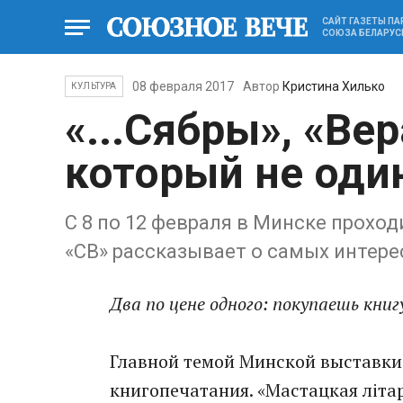
САЙТ ГАЗЕТЫ П
СОЮЗА БЕЛАРУС
08 февраля 2017
Автор
Кристина Хилько
КУЛЬТУРА
«...Сябры», «Ве
который не оди
С 8 по 12 февраля в Минске прохо
«СВ» рассказывает о самых интере
Два по цене одного: покупаешь книг
Главной темой Минской выставки 
книгопечатания. «Мастацкая літа