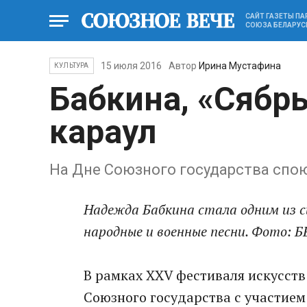
САЙТ ГАЗЕТЫ П
СОЮЗА БЕЛАРУС
15 июля 2016
Автор
Ирина Мустафина
КУЛЬТУРА
Бабкина, «Сябры
караул
На Дне Союзного государства спою
Надежда Бабкина стала одним из с
народные и военные песни. Фото: 
В рамках XXV фестиваля искусст
Союзного государства с участием