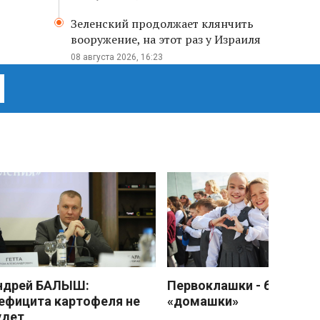
Зеленский продолжает клянчить
вооружение, на этот раз у Израиля
08 августа 2026, 16:23
ндрей БАЛЫШ:
Первоклашки - без
ефицита картофеля не
«домашки»
удет