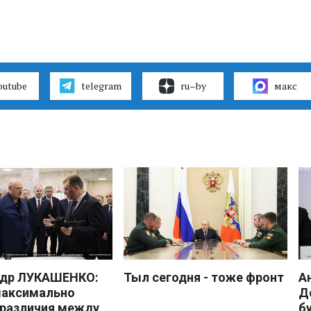
outube
telegram
ru–by
макс
ндр ЛУКАШЕНКО:
Тыл сегодня - тоже фронт
А
максимально
Д
 различия между
б