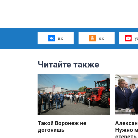
вк
ок
y
Читайте также
Такой Воронеж не
Алекса
догонишь
Нужно 
стереть