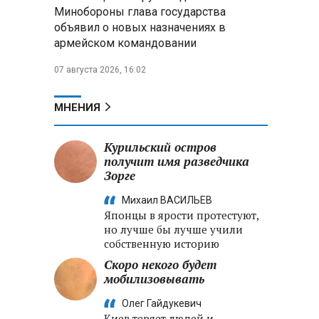
меры по защите инфраструктуры
Минобороны глава государства
от терактов
объявил о новых назначениях в
армейском командовании
Минобороны РФ: «Искандер»
уничтожил эшелон с техникой
07 августа 2026, 16:02
ВСУ в Днепропетровской
области
МНЕНИЯ
Главы правительств ЕАЭС
подписали три соглашения по
Курильский остров
e‑торговле, биржевому рынку и
получит имя разведчика
ученым званиям
Зорге
Михаил ВАСИЛЬЕВ
Японцы в ярости протестуют,
но лучше бы лучше учили
собственную историю
Скоро некого будет
мобилизовывать
Олег Гайдукевич
Киев теряет людей и