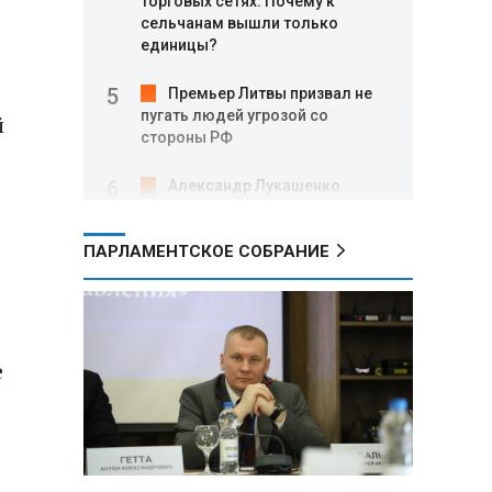
торговых сетях: Почему к
сельчанам вышли только
единицы?
Премьер Литвы призвал не
пугать людей угрозой со
й
стороны РФ
Александр Лукашенко
подарили белорусский бинокль,
изготовленный по стандартам
ПАРЛАМЕНТСКОЕ СОБРАНИЕ
НАТО
В Белгородской области при
новых атаках ВСУ пострадали
еще четыре человека
е
Александр Лукашенко о
работе Белкоопсоюза: «Если это
так, это жуть»
Минск возглавил рейтинг