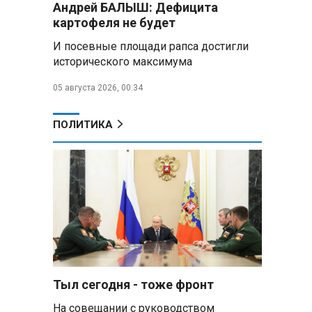
Андрей БАЛЫШ: Дефицита
самых популярных зарубежных
картофеля не будет
городов у российских туристов
И посевные площади рапса достигли
Минобороны РФ: при
исторического максимума
освобождении Анискино ВСУ
понесли большие потери, часть
05 августа 2026, 00:34
военных сдалась в плен
ПОЛИТИКА
Александр Лукашенко:
Россияне «услышали батьку» и
скупают пустующие дома в
белорусских деревнях
Алесандр Лукашенко назвал
работу сельской торговли
«неудовлетворительной» и
возмутился «просрочкой и
тухлятиной»
Тыл сегодня - тоже фронт
Владимир Путин обсудил с
Совбезом дополнительные
На совещании с руководством