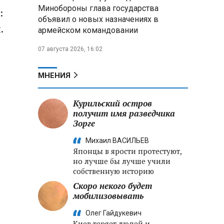
меры по защите инфраструктуры
Минобороны глава государства
:
от терактов
объявил о новых назначениях в
.
армейском командовании
Минобороны РФ: «Искандер»
уничтожил эшелон с техникой
07 августа 2026, 16:02
ВСУ в Днепропетровской
области
МНЕНИЯ
Главы правительств ЕАЭС
подписали три соглашения по
Курильский остров
e‑торговле, биржевому рынку и
получит имя разведчика
ученым званиям
Зорге
Михаил ВАСИЛЬЕВ
Японцы в ярости протестуют,
но лучше бы лучше учили
собственную историю
Скоро некого будет
мобилизовывать
Олег Гайдукевич
Киев теряет людей и