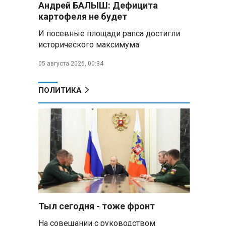
Андрей БАЛЫШ: Дефицита
самых популярных зарубежных
картофеля не будет
городов у российских туристов
И посевные площади рапса достигли
Минобороны РФ: при
исторического максимума
освобождении Анискино ВСУ
понесли большие потери, часть
05 августа 2026, 00:34
военных сдалась в плен
ПОЛИТИКА
Александр Лукашенко:
Россияне «услышали батьку» и
скупают пустующие дома в
белорусских деревнях
Алесандр Лукашенко назвал
работу сельской торговли
«неудовлетворительной» и
возмутился «просрочкой и
тухлятиной»
Тыл сегодня - тоже фронт
Владимир Путин обсудил с
Совбезом дополнительные
На совещании с руководством