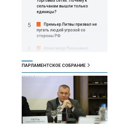
торговых сетях: Почему к
сельчанам вышли только
единицы?
Премьер Литвы призвал не
пугать людей угрозой со
стороны РФ
Александр Лукашенко
подарили белорусский бинокль,
изготовленный по стандартам
ПАРЛАМЕНТСКОЕ СОБРАНИЕ
НАТО
В Белгородской области при
новых атаках ВСУ пострадали
еще четыре человека
Александр Лукашенко о
работе Белкоопсоюза: «Если это
так, это жуть»
Минск возглавил рейтинг