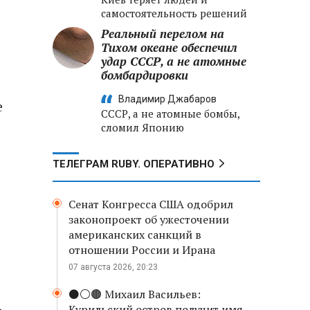
самостоятельность решений
Реальный перелом на
Тихом океане обеспечил
удар СССР, а не атомные
бомбардировки
Владимир Джабаров
е
СССР, а не атомные бомбы,
сломил Японию
ТЕЛЕГРАМ RUBY. ОПЕРАТИВНО
Сенат Конгресса США одобрил
законопроект об ужесточении
американских санкций в
отношении России и Ирана
07 августа 2026, 20:23
⚫️⚪️🟤 Михаил Васильев:
,
Курильский остров получит имя