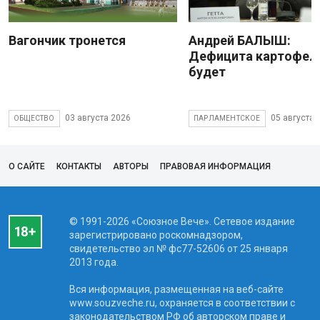
Вагончик тронется
Андрей БАЛЫШ:
Дефицита картофеля
будет
03 августа 2026
05 августа 
ОБЩЕСТВО
ПАРЛАМЕНТСКОЕ
О САЙТЕ
КОНТАКТЫ
АВТОРЫ
ПРАВОВАЯ ИНФОРМАЦИЯ
© 1991-2026 «Союзное Вече». Сетевое издание
зарегистрировано роскомнадзором,
свидетельство эл № фc77-52606 от 25 января
2013 года.
Вся информация, размещенная на веб-сайте
www.souzveche.ru, охраняется в соответствии с
законодательством РФ об авторском праве и