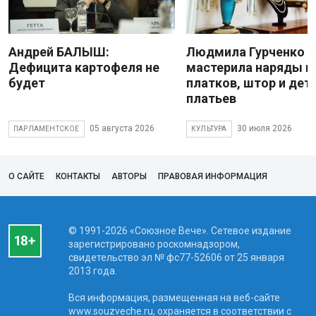
Андрей БАЛЫШ:
Людмила Гурченко
Дефицита картофеля не
мастерила наряды и
будет
платков, штор и дет
платьев
05 августа 2026
30 июля 2026
ПАРЛАМЕНТСКОЕ
КУЛЬТУРА
О САЙТЕ
КОНТАКТЫ
АВТОРЫ
ПРАВОВАЯ ИНФОРМАЦИЯ
© 1991-2026 «Союзное Вече». Сетевое издание
зарегистрировано роскомнадзором,
свидетельство эл № фc77-52606 от 25 января
2013 года.
Вся информация, размещенная на веб-сайте
www.souzveche.ru, охраняется в соответствии с