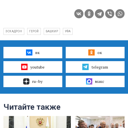
ЭСКАДРОН
ГЕРОЙ
БАШКИР
УФА
вк
ок
youtube
telegram
ru–by
макс
Читайте также