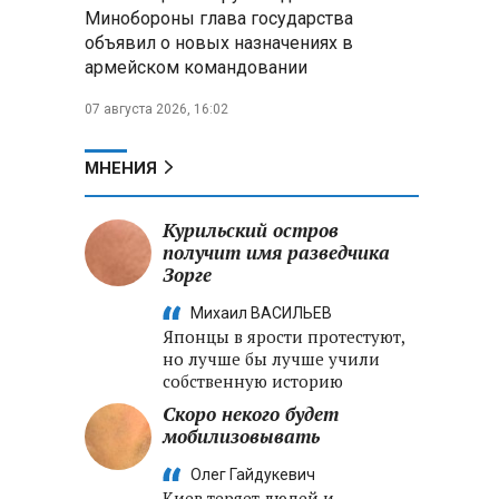
Александр Лукашенко:
Минобороны глава государства
Хотите «собирать сливки» в
объявил о новых назначениях в
городах — отвечайте и за
армейском командовании
отдалённые деревни
07 августа 2026, 16:02
Минобороны РФ: установлен
контроль над Анискино в
Харьковской области
МНЕНИЯ
ФСБ и МВД накрыли сеть
Курильский остров
криптообменников в «Москва-
получит имя разведчика
Сити», через которую
Зорге
украинские call-центры
выводили похищенные деньги
Михаил ВАСИЛЬЕВ
Японцы в ярости протестуют,
но лучше бы лучше учили
собственную историю
Скоро некого будет
мобилизовывать
Олег Гайдукевич
Киев теряет людей и