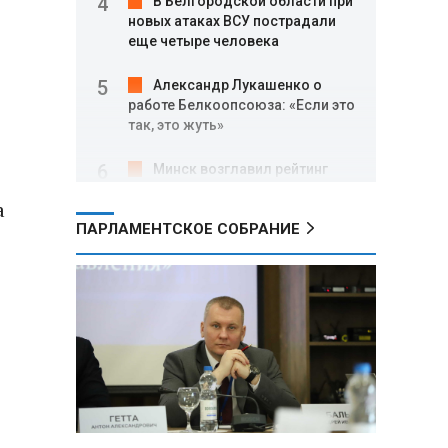
В Белгородской области при
новых атаках ВСУ пострадали
еще четыре человека
Александр Лукашенко о
работе Белкоопсоюза: «Если это
так, это жуть»
Минск возглавил рейтинг
самых популярных зарубежных
а
городов у российских туристов
ПАРЛАМЕНТСКОЕ СОБРАНИЕ
Минобороны РФ: при
освобождении Анискино ВСУ
понесли большие потери, часть
военных сдалась в плен
Александр Лукашенко:
Россияне «услышали батьку» и
скупают пустующие дома в
белорусских деревнях