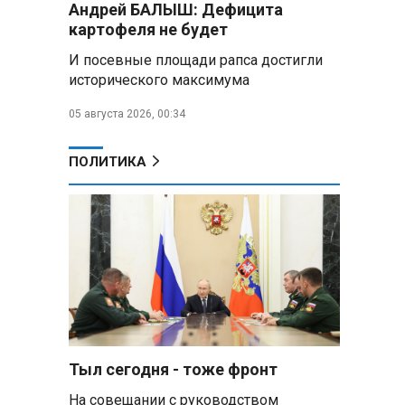
Андрей БАЛЫШ: Дефицита
Алесандр Лукашенко назвал
картофеля не будет
работу сельской торговли
«неудовлетворительной» и
И посевные площади рапса достигли
возмутился «просрочкой и
исторического максимума
тухлятиной»
05 августа 2026, 00:34
Владимир Путин обсудил с
Совбезом дополнительные
меры по защите инфраструктуры
ПОЛИТИКА
от терактов
Минобороны РФ: «Искандер»
уничтожил эшелон с техникой
ВСУ в Днепропетровской
области
Главы правительств ЕАЭС
подписали три соглашения по
e‑торговле, биржевому рынку и
ученым званиям
Тыл сегодня - тоже фронт
На совещании с руководством