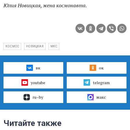
Юлия Новицкая, жена космонавта.
КОСМОС
НОВИЦКАЯ
МКС
вк
ок
youtube
telegram
ru–by
макс
Читайте также