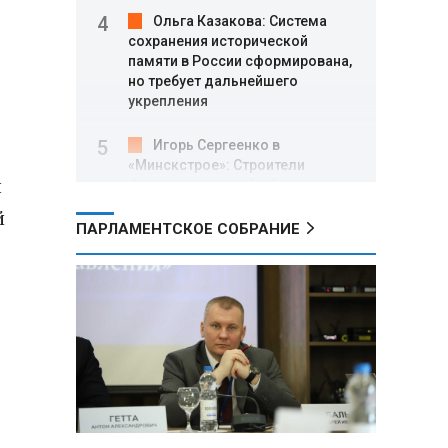
Ольга Казакова: Система
сохранения исторической
памяти в России сформирована,
но требует дальнейшего
укрепления
Игорь Сергеенко в
«Минскстрое»: Строители
л
формируют новый облик страны
и должны активнее участвовать
й
в улучшении охраны труда
ПАРЛАМЕНТСКОЕ СОБРАНИЕ
МИД РФ: Поездка
Зеленского в США не принесла
ожидаемых результатов
Белорусские школьники
собрали первые «космические»
томаты из семян, побывавших
на орбите