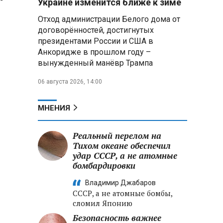
Украине изменится ближе к зиме
летательных аппаратов
Отход администрации Белого дома от
договорённостей, достигнутых
Президент Алжира готовится
президентами России и США в
к визиту в Беларусь — МИД
Алжира
Анкоридже в прошлом году –
вынужденный манёвр Трампа
Лантратова: судьба около
06 августа 2026, 14:00
300 жителей Курской области,
т
попавших в плен после
вторжения боевиков, остается
МНЕНИЯ
неизвестной
Реальный перелом на
Второй энергоблок БелАЭС
вновь вышел на номинальную
Тихом океане обеспечил
мощность после диагностики
удар СССР, а не атомные
оборудования
бомбардировки
Владимир Джабаров
СССР, а не атомные бомбы,
сломил Японию
Безопасность важнее