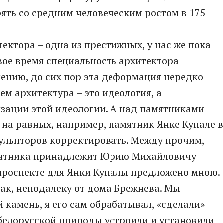
ять со средним человеческим ростом в 175
ектора – одна из престижных, у нас же пока
свое время специальность архитектора
лению, до сих пор эта деформация нередко
ем архитектура – это идеология, а
изации этой идеологии. А над памятниками
 на равных, например, памятник Янке Купале в
кульпторов корректировать. Между прочим,
амятника принадлежит Юрию Михайловичу
 проспекте для Янки Купалы предложено мною.
бак, неподалеку от дома Брежнева. Мы
камень, я его сам обрабатывал, «сделали»
 белорусской природы устроили и установили