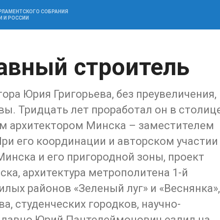
АРЛАМЕНТСКОГО СОБРАНИЯ
И И РОССИИ
лавный строитель
ора Юрия Григорьева, без преувеличения,
ы. Тридцать лет проработал он в столиц
ным архитектором Минска – заместителем
При его координации и авторском участии
Минска и его пригородной зоны, проект
ка, архитектура метрополитена 1-й
илых районов «Зеленый луг» и «Веснянка»,
а, студенческих городков, научно-
едавно Юрий Пантелеймонович ездил на