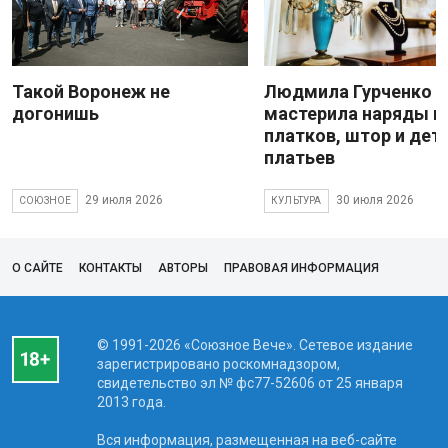
Такой Воронеж не
Людмила Гурченко
догонишь
мастерила наряды и
платков, штор и дет
платьев
29 июля 2026
30 июля 2026
СОЮЗНОЕ
КУЛЬТУРА
О САЙТЕ
КОНТАКТЫ
АВТОРЫ
ПРАВОВАЯ ИНФОРМАЦИЯ
© 1991-2026 «Союзное Вече». Сетевое издание
зарегистрировано роскомнадзором,
свидетельство эл № фc77-52606 от 25 января
2013 года.
Вся информация, размещенная на веб-сайте