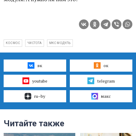
КОСМОС
ЧИСТОТА
МКС МОДУЛЬ
вк
ок
youtube
telegram
ru–by
макс
Читайте также