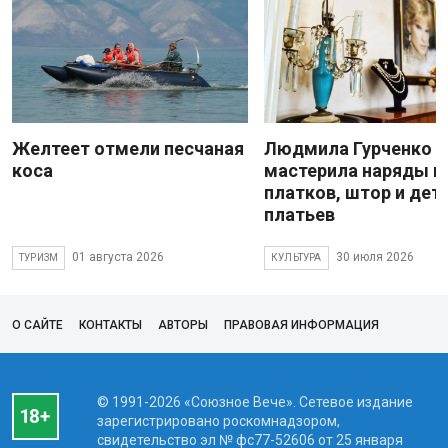
Желтеет отмели песчаная
Людмила Гурченко
коса
мастерила наряды и
платков, штор и дет
платьев
01 августа 2026
30 июля 2026
ТУРИЗМ
КУЛЬТУРА
О САЙТЕ
КОНТАКТЫ
АВТОРЫ
ПРАВОВАЯ ИНФОРМАЦИЯ
© 1991-2026 «Союзное Вече». Сетевое издание
зарегистрировано роскомнадзором,
свидетельство эл № фc77-52606 от 25 января