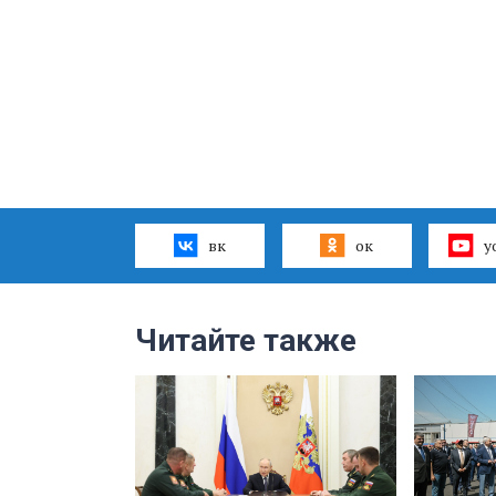
вк
ок
y
Читайте также