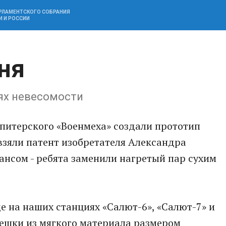
АРЛАМЕНТСКОГО СОБРАНИЯ
И И РОССИИ
ня
иях невесомости
 питерского «Военмеха» создали прототип
 взяли патент изобретателя Александра
ансом - ребята заменили нагретый пар сухим
 на наших станциях «Салют-6», «Салют-7» и
мешки из мягкого материала размером