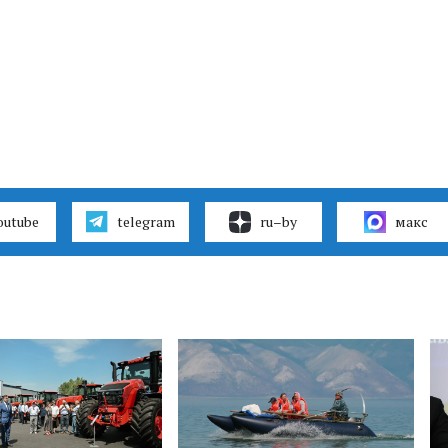
outube
telegram
ru–by
макс