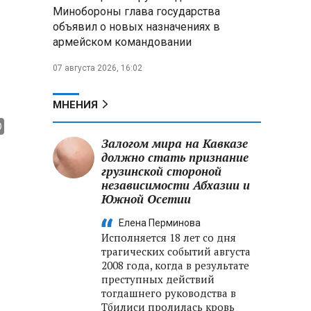
меры по защите инфраструктуры
Минобороны глава государства
от терактов
объявил о новых назначениях в
армейском командовании
Минобороны РФ: «Искандер»
уничтожил эшелон с техникой
07 августа 2026, 16:02
ВСУ в Днепропетровской
области
МНЕНИЯ
Главы правительств ЕАЭС
подписали три соглашения по
Залогом мира на Кавказе
e‑торговле, биржевому рынку и
должно стать признание
ученым званиям
грузинской стороной
независимости Абхазии и
Южной Осетии
Елена Перминова
Исполняется 18 лет со дня
трагических событий августа
2008 года, когда в результате
преступных действий
тогдашнего руководства в
Тбилиси пролилась кровь