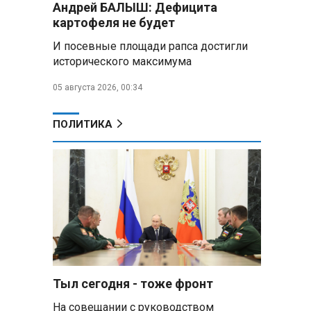
Андрей БАЛЫШ: Дефицита
самых популярных зарубежных
картофеля не будет
городов у российских туристов
И посевные площади рапса достигли
Минобороны РФ: при
исторического максимума
освобождении Анискино ВСУ
понесли большие потери, часть
05 августа 2026, 00:34
военных сдалась в плен
ПОЛИТИКА
Александр Лукашенко:
Россияне «услышали батьку» и
скупают пустующие дома в
белорусских деревнях
Алесандр Лукашенко назвал
работу сельской торговли
«неудовлетворительной» и
возмутился «просрочкой и
тухлятиной»
Тыл сегодня - тоже фронт
Владимир Путин обсудил с
Совбезом дополнительные
На совещании с руководством