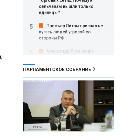
торговых сетях: Почему к
сельчанам вышли только
единицы?
Премьер Литвы призвал не
пугать людей угрозой со
стороны РФ
Александр Лукашенко
д
подарили белорусский бинокль,
изготовленный по стандартам
ПАРЛАМЕНТСКОЕ СОБРАНИЕ
НАТО
В Белгородской области при
новых атаках ВСУ пострадали
еще четыре человека
Александр Лукашенко о
работе Белкоопсоюза: «Если это
так, это жуть»
Минск возглавил рейтинг