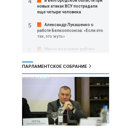
В Белгородской области при
новых атаках ВСУ пострадали
еще четыре человека
Александр Лукашенко о
работе Белкоопсоюза: «Если это
так, это жуть»
Минск возглавил рейтинг
самых популярных зарубежных
городов у российских туристов
ПАРЛАМЕНТСКОЕ СОБРАНИЕ
Минобороны РФ: при
освобождении Анискино ВСУ
понесли большие потери, часть
военных сдалась в плен
Александр Лукашенко:
Россияне «услышали батьку» и
скупают пустующие дома в
белорусских деревнях