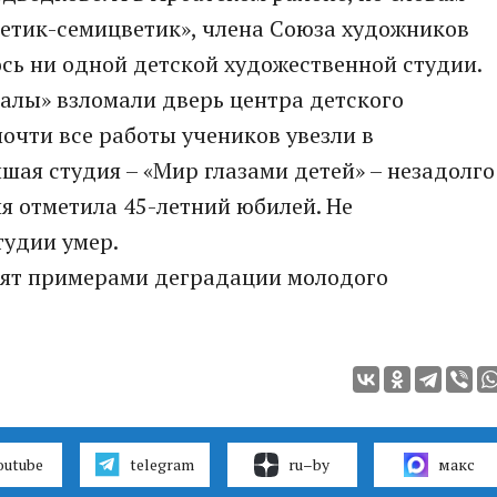
ветик-семицветик», члена Союза художников
сь ни одной детской художественной студии.
алы» взломали дверь центра детского
почти все работы учеников увезли в
шая студия – «Мир глазами детей» – незадолго
ия отметила 45-летний юбилей. Не
удии умер.
рят примерами деградации молодого
outube
telegram
ru–by
макс