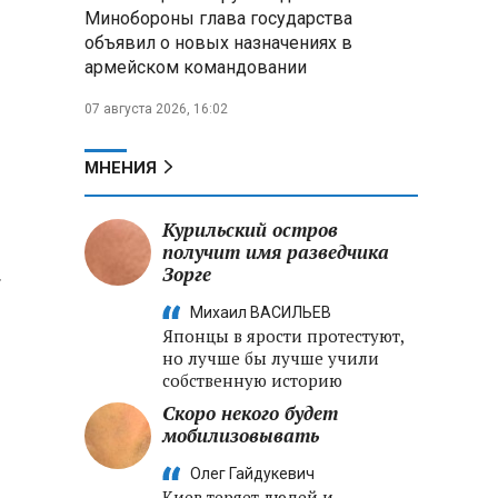
Александр Лукашенко:
Минобороны глава государства
Хотите «собирать сливки» в
объявил о новых назначениях в
городах — отвечайте и за
армейском командовании
отдалённые деревни
07 августа 2026, 16:02
Минобороны РФ: установлен
контроль над Анискино в
Харьковской области
МНЕНИЯ
ФСБ и МВД накрыли сеть
Курильский остров
криптообменников в «Москва-
получит имя разведчика
Сити», через которую
Зорге
»
украинские call-центры
выводили похищенные деньги
Михаил ВАСИЛЬЕВ
Японцы в ярости протестуют,
но лучше бы лучше учили
собственную историю
Скоро некого будет
мобилизовывать
Олег Гайдукевич
Киев теряет людей и