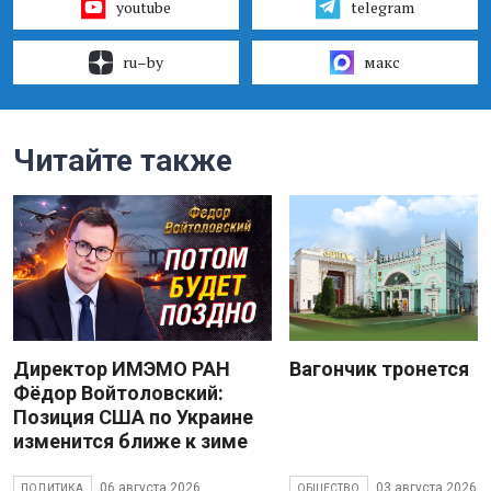
youtube
telegram
ru–by
макс
Читайте также
Директор ИМЭМО РАН
Вагончик тронется
Фёдор Войтоловский:
Позиция США по Украине
изменится ближе к зиме
06 августа 2026
03 августа 2026
ПОЛИТИКА
ОБЩЕСТВО