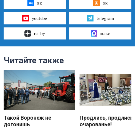
вк
ок
youtube
telegram
ru–by
макс
Читайте также
Такой Воронеж не
Продлись, продлись
догонишь
очарованье!