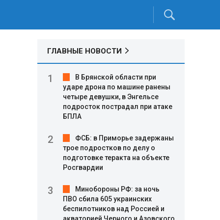
ГЛАВНЫЕ НОВОСТИ
В Брянской области при
ударе дрона по машине ранены
четыре девушки, в Энгельсе
подросток пострадал при атаке
БПЛА
ФСБ: в Приморье задержаны
трое подростков по делу о
подготовке теракта на объекте
Росгвардии
Минобороны РФ: за ночь
ПВО сбила 605 украинских
беспилотников над Россией и
акваторией Черного и Азовского