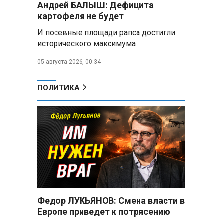
Андрей БАЛЫШ: Дефицита
Год колонии за попытку
«пересидеть» призыв в России:
картофеля не будет
жителя Славгородского района
И посевные площади рапса достигли
осудили за уклонение от
исторического максимума
службы
05 августа 2026, 00:34
В Свердловской области
взорван автомобиль директора
производителя дронов «Упырь»
ПОЛИТИКА
Российские пловцы
выиграли все золотые медали
первого дня Кубка мира по
зимнему плаванию
Александр Новак:
Независимые АЗС начнут
снабжать топливом через
региональных операторов
Федор ЛУКЬЯНОВ: Смена власти в
Беларусь и Россия
Европе приведет к потрясению
усиливают сотрудничество по