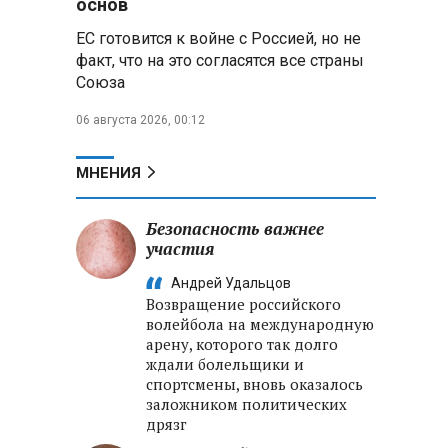
основ
реализации Целей устойчивого
ЕС готовится к войне с Россией, но не
развития
факт, что на это согласятся все страны
Союза
Минобороны РФ:
Освобождены Зарница и
06 августа 2026, 00:12
Рыжевка
Строительство крупнейшего
МНЕНИЯ
логцентра Wildberries в
Беларуси идет с опережением
графика
Безопасность важнее
участия
Вячеслав Володин:
Андрей Удальцов
Противодействие
Возвращение российского
мошенничеству и миграционная
волейбола на международную
политика — приоритеты работы
арену, которого так долго
Госдумы
ждали болельщики и
спортсмены, вновь оказалось
.
заложником политических
дрязг