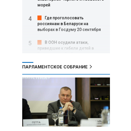
морей
Где проголосовать
россиянам в Беларуси на
выборах в Госдуму 20 сентября
В ООН осудили атаки,
приведшие к гибели детей в
Белгородской области и под
Геленджиком
ПАРЛАМЕНТСКОЕ СОБРАНИЕ
Пять месяцев один на
позиции: боец с позывным Гуль
отбивал атаки ВСУ под ударами
дронов
Владимир Путин:
Безопасность в Белгородской
области — главный приоритет, но
соцвопросы забывать нельзя