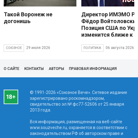
Такой Воронеж не
Директор ИМЭМО Р
догонишь
Фёдор Войтоловский
Позиция США по Укр
изменится ближе к 
29 июля 2026
06 августа 2026
СОЮЗНОЕ
ПОЛИТИКА
О САЙТЕ
КОНТАКТЫ
АВТОРЫ
ПРАВОВАЯ ИНФОРМАЦИЯ
© 1991-2026 «Союзное Вече». Сетевое издание
зарегистрировано роскомнадзором,
свидетельство эл № фc77-52606 от 25 января
2013 года.
Вся информация, размещенная на веб-сайте
www.souzveche.ru, охраняется в соответствии с
законодательством РФ об авторском праве и