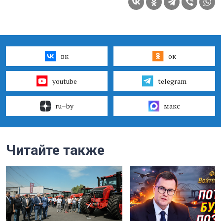
вк
ок
youtube
telegram
ru–by
макс
Читайте также