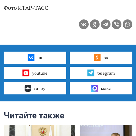
Фото ИТАР-ТАСС
вк
ок
youtube
telegram
ru–by
макс
Читайте также