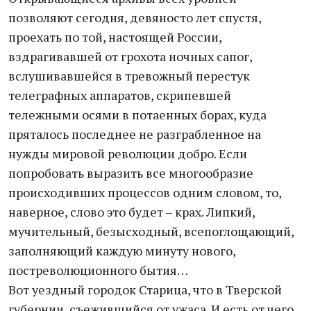
позволяют сегодня, девяносто лет спустя,
проехать по той, настоящей России,
вздрагивавшей от грохота ночных сапог,
вслушивавшейся в тревожный перестук
телеграфных аппаратов, скрипевшей
тележными осями в потаенных борах, куда
пряталось последнее не разграбленное на
нужды мировой революции добро. Если
попробовать выразить все многообразие
происходивших процессов одним словом, то,
наверное, слово это будет – крах. Липкий,
мучительный, безысходный, всепоглощающий,
заполняющий каждую минуту нового,
постреволюционного бытия…
Вот уездный городок Старица, что в Тверской
губернии, съежившийся от ужаса. И есть от чего.