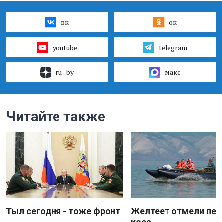
вк
ок
youtube
telegram
ru–by
макс
Читайте также
Тыл сегодня - тоже фронт
Желтеет отмели пес
коса