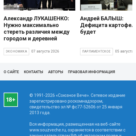
Александр ЛУКАШЕНКО:
Андрей БАЛЫШ:
Нужно максимально
Дефицита картофеля
стереть различия между
будет
городом и деревней
07 августа 2026
05 августа 
ЭКОНОМИКА
ПАРЛАМЕНТСКОЕ
О САЙТЕ
КОНТАКТЫ
АВТОРЫ
ПРАВОВАЯ ИНФОРМАЦИЯ
© 1991-2026 «Союзное Вече». Сетевое издание
зарегистрировано роскомнадзором,
свидетельство эл № фc77-52606 от 25 января
2013 года.
Вся информация, размещенная на веб-сайте
www.souzveche.ru, охраняется в соответствии с
законодательством РФ об авторском праве и