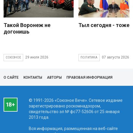
Такой Воронеж не
Тыл сегодня - тоже 
догонишь
29 июля 2026
07 августа 2026
СОЮЗНОЕ
ПОЛИТИКА
О САЙТЕ
КОНТАКТЫ
АВТОРЫ
ПРАВОВАЯ ИНФОРМАЦИЯ
© 1991-2026 «Союзное Вече». Сетевое издание
зарегистрировано роскомнадзором,
свидетельство эл № фc77-52606 от 25 января
2013 года.
Вся информация, размещенная на веб-сайте