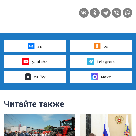
вк
ок
youtube
telegram
ru–by
макс
Читайте также