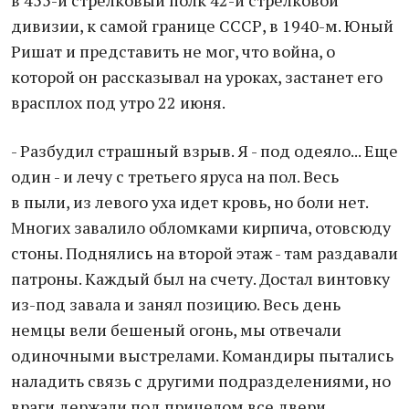
в 455-й стрелковый полк 42-й стрелковой
дивизии, к самой границе СССР, в 1940-м. Юный
Ришат и представить не мог, что война, о
которой он рассказывал на уроках, застанет его
врасплох под утро 22 июня.
- Разбудил страшный взрыв. Я - под одеяло... Еще
один - и лечу с третьего яруса на пол. Весь
в пыли, из левого уха идет кровь, но боли нет.
Многих завалило обломками кирпича, отовсюду
стоны. Поднялись на второй этаж - там раздавали
патроны. Каждый был на счету. Достал винтовку
из-под завала и занял позицию. Весь день
немцы вели бешеный огонь, мы отвечали
одиночными выстрелами. Командиры пытались
наладить связь с другими подразделениями, но
враги держали под прицелом все двери