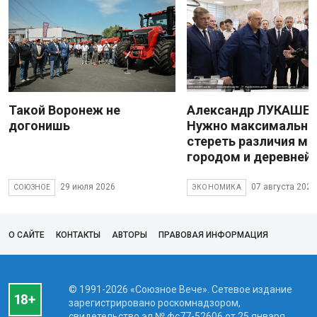
Такой Воронеж не
Александр ЛУКАШЕН
догонишь
Нужно максимально
стереть различия м
городом и деревней
29 июля 2026
07 августа 2026
СОЮЗНОЕ
ЭКОНОМИКА
О САЙТЕ
КОНТАКТЫ
АВТОРЫ
ПРАВОВАЯ ИНФОРМАЦИЯ
© 1991-2026 «Союзное Вече». Сетевое издание
зарегистрировано роскомнадзором,
свидетельство эл № фc77-52606 от 25 января