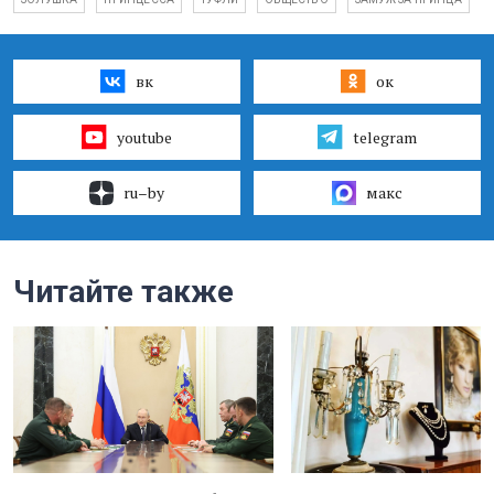
вк
ок
youtube
telegram
ru–by
макс
Читайте также