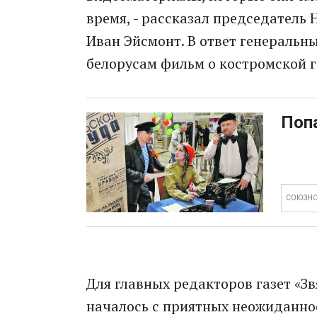
время, - рассказал председател
Иван Эйсмонт. В ответ генеральн
белорусам фильм о костромской г
Поп
СОЮЗНО
Для главных редакторов газет «З
началось с приятных неожиданнос