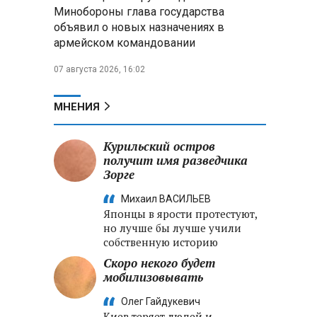
меры по защите инфраструктуры
Минобороны глава государства
от терактов
объявил о новых назначениях в
армейском командовании
Минобороны РФ: «Искандер»
уничтожил эшелон с техникой
07 августа 2026, 16:02
ВСУ в Днепропетровской
области
МНЕНИЯ
Главы правительств ЕАЭС
подписали три соглашения по
Курильский остров
e‑торговле, биржевому рынку и
получит имя разведчика
ученым званиям
Зорге
Михаил ВАСИЛЬЕВ
Японцы в ярости протестуют,
но лучше бы лучше учили
собственную историю
Скоро некого будет
мобилизовывать
Олег Гайдукевич
Киев теряет людей и