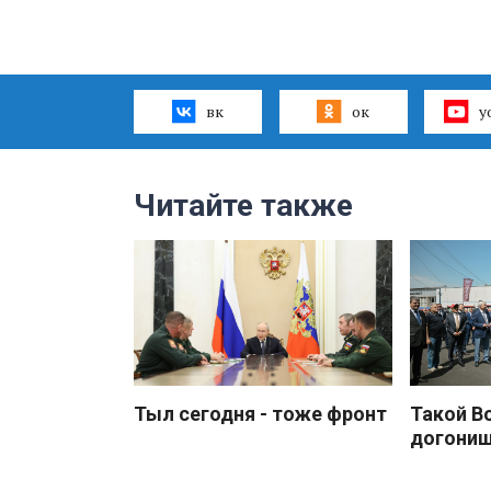
вк
ок
y
Читайте также
Тыл сегодня - тоже фронт
Такой В
догони