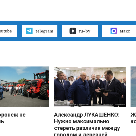
outube
telegram
ru–by
макс
оронеж не
Александр ЛУКАШЕНКО:
Ж
шь
Нужно максимально
к
стереть различия между
городом и деревней