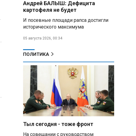
Андрей БАЛЫШ: Дефицита
самых популярных зарубежных
картофеля не будет
городов у российских туристов
а
И посевные площади рапса достигли
Минобороны РФ: при
исторического максимума
освобождении Анискино ВСУ
понесли большие потери, часть
05 августа 2026, 00:34
военных сдалась в плен
ПОЛИТИКА
Александр Лукашенко:
Россияне «услышали батьку» и
скупают пустующие дома в
белорусских деревнях
Алесандр Лукашенко назвал
работу сельской торговли
«неудовлетворительной» и
возмутился «просрочкой и
тухлятиной»
Тыл сегодня - тоже фронт
Владимир Путин обсудил с
Совбезом дополнительные
На совещании с руководством