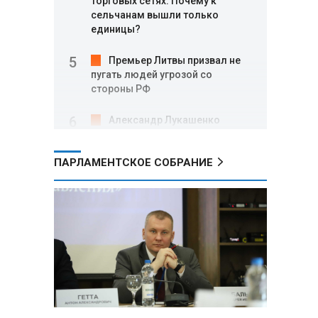
торговых сетях: Почему к
сельчанам вышли только
единицы?
Премьер Литвы призвал не
пугать людей угрозой со
стороны РФ
Александр Лукашенко
подарили белорусский бинокль,
изготовленный по стандартам
ПАРЛАМЕНТСКОЕ СОБРАНИЕ
НАТО
В Белгородской области при
новых атаках ВСУ пострадали
еще четыре человека
Александр Лукашенко о
работе Белкоопсоюза: «Если это
так, это жуть»
Минск возглавил рейтинг