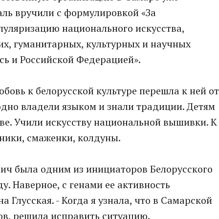
аль вручили с формулировкой «За
пуляризацию национального искусства,
их, гуманитарных, культурных и научных
сь и Российской Федерацией».
юбовь к белорусской культуре перешла к ней от
дно владели языком и знали традиции. Детям
ове. Учили искусству национальной вышивки. К
ники, смаженки, колдуны.
вич была одним из инициаторов Белорусского
у. Наверное, с генами ее активность
а Глусская. - Когда я узнала, что в Самарской
ов, решила исправить ситуацию.