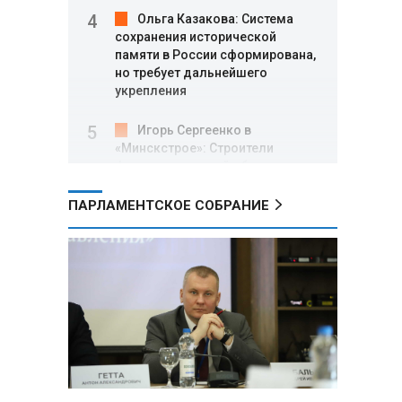
Ольга Казакова: Система
сохранения исторической
памяти в России сформирована,
но требует дальнейшего
укрепления
Игорь Сергеенко в
«Минскстрое»: Строители
формируют новый облик страны
и должны активнее участвовать
в улучшении охраны труда
ПАРЛАМЕНТСКОЕ СОБРАНИЕ
МИД РФ: Поездка
Зеленского в США не принесла
ожидаемых результатов
Белорусские школьники
собрали первые «космические»
томаты из семян, побывавших
на орбите