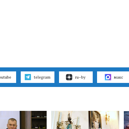
outube
telegram
ru–by
макс