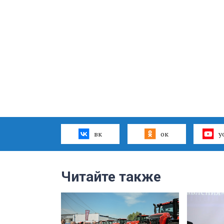
вк
ок
y
Читайте также