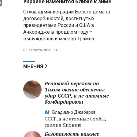
Украине изменится ближе к зиме
летательных аппаратов
Отход администрации Белого дома от
договорённостей, достигнутых
Президент Алжира готовится
президентами России и США в
к визиту в Беларусь — МИД
Алжира
Анкоридже в прошлом году –
вынужденный манёвр Трампа
Лантратова: судьба около
06 августа 2026, 14:00
300 жителей Курской области,
попавших в плен после
вторжения боевиков, остается
МНЕНИЯ
неизвестной
Реальный перелом на
Второй энергоблок БелАЭС
вновь вышел на номинальную
Тихом океане обеспечил
мощность после диагностики
удар СССР, а не атомные
оборудования
бомбардировки
Владимир Джабаров
СССР, а не атомные бомбы,
сломил Японию
Безопасность важнее