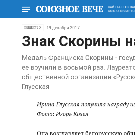
САЙТ ГАЗЕТЫ П
СОЮЗА БЕЛАРУС
19 декабря 2017
ОБЩЕСТВО
Знак Скорины на
Медаль Франциска Скорины - госуд
ее вручили в восьмой раз. Лауреа
общественной организации «Русско
Глусская
Ирина Глусская получила награду и
Фото: Игорь Козел
Она возглавляет белорусскую об