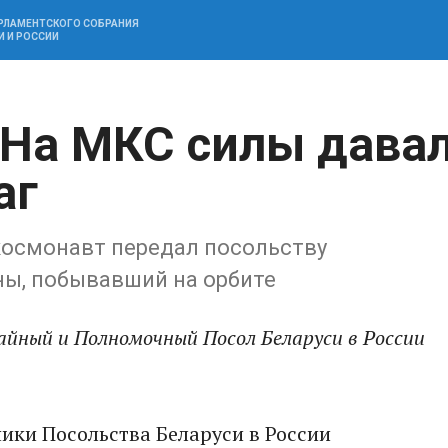
АРЛАМЕНТСКОГО СОБРАНИЯ
И И РОССИИ
 На МКС силы дава
аг
 космонавт передал посольству
ны, побывавший на орбите
айный и Полномочный Посол Беларуси в России
ники Посольства Беларуси в России