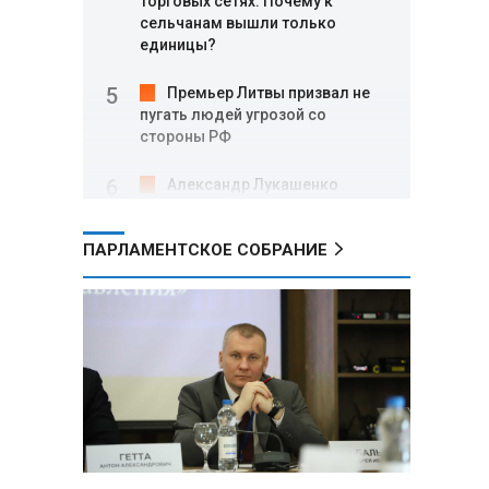
торговых сетях: Почему к
сельчанам вышли только
единицы?
Премьер Литвы призвал не
пугать людей угрозой со
стороны РФ
Александр Лукашенко
подарили белорусский бинокль,
изготовленный по стандартам
ПАРЛАМЕНТСКОЕ СОБРАНИЕ
НАТО
В Белгородской области при
новых атаках ВСУ пострадали
еще четыре человека
Александр Лукашенко о
работе Белкоопсоюза: «Если это
так, это жуть»
Минск возглавил рейтинг