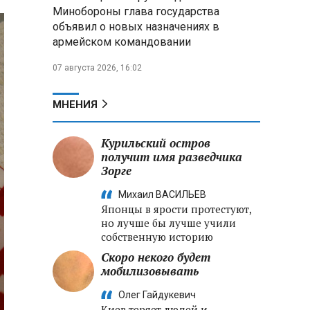
меры по защите инфраструктуры
Минобороны глава государства
от терактов
объявил о новых назначениях в
армейском командовании
Минобороны РФ: «Искандер»
уничтожил эшелон с техникой
07 августа 2026, 16:02
ВСУ в Днепропетровской
области
МНЕНИЯ
Главы правительств ЕАЭС
подписали три соглашения по
Курильский остров
e‑торговле, биржевому рынку и
получит имя разведчика
ученым званиям
Зорге
Михаил ВАСИЛЬЕВ
Японцы в ярости протестуют,
но лучше бы лучше учили
собственную историю
Скоро некого будет
мобилизовывать
Олег Гайдукевич
Киев теряет людей и